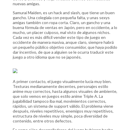
nuevas amigas.
Samurai Maiden, es un hack and slash, que tiene un buen
gancho. Una colegiala con pequeña falta, y unas sexys
amigas también con ropa corta. Claro, un gancho y una
buena fórmula de ventas en Japón, pero en occidente, a lo
mucho, un placer culposo, mal visto de algunos nichos.
Cada vez es más difícil vender este tipo de juego en
occidente de manera masiva, anque claro, siempre habrá
un pequeño público objetivo consumidor, que haya podido
dar incentivo, de que a alguien se le ocurra traducir este
juego a otro idioma que no se japonés.
A primer contacto, el juego visualmente lucía muy bien.
Texturas medianamente decentes, personajes estilo
anime muy correctos, hasta algunos visuales de ambiente,
que solo vemos en juegos estilo anime Triple A. La
jugabilidad tampoco iba mal, movimientos correctos,
rápidos, un sistema de support válido. El problema viene
después, niveles repetitivos, enemigos muy repetitivos,
estructura de niveles muy simple, poca diversidad de
contenido, entre otros defectos.
Es como si los desarrolladores del juego hubieran hecho