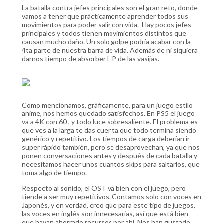
La batalla contra jefes principales son el gran reto, donde
vamos a tener que prácticamente aprender todos sus
movimientos para poder salir con vida. Hay pocos jefes
principales y todos tienen movimientos distintos que
causan mucho daño. Un solo golpe podría acabar con la
4ta parte de nuestra barra de vida. Además de ni siquiera
darnos tiempo de absorber HP de las vasijas.
Como mencionamos, gráficamente, para un juego estilo
anime, nos hemos quedado satisfechos. En PS5 el juego
va a 4K con 60 , y todo luce sobresaliente. El problema es
que ves a la larga te das cuenta que todo termina siendo
genérico y repetitivo. Los tiempos de carga deberían ir
super rápido también, pero se desaprovechan, ya que nos
ponen conversaciones antes y después de cada batalla y
necesitamos hacer unos cuantos skips para saltarlos, que
toma algo de tiempo.
Respecto al sonido, el OST va bien con el juego, pero
tiende a ser muy repetitivos. Contamos solo con voces en
Japonés, y en verdad, creo que para este tipo de juegos,
las voces en inglés son innecesarias, así que está bien
que hayan ahorrado recursos por ahí. Nos han gustado