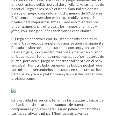
una estructura sólida, pero al desarrollarla, ya las ganas de
hacer el juego se les había quitado. Samurai Maiden no
parece un juego completo, y mucho menos de 60 dólares.
El sistema de progresión es lento, te obliga a repetir
niveles para mejorar tus armas. Todo eso mientras nos
encontramos una y otra vez, a los mismos enemigos y
jefes, con unas pequeñas variaciones cada cuanto.
El juego se desarrolla con un listado de misiones en el
menú. Cada vez que superamos una, se abrirá la siguiente.
En cada misión nos encontraremos con una gran cantidad
de enemigos, uno que otro mini boss, y de vez en cuando
un boss mayor. Tenemos unos muy pequeños factores de
puzzle, pero acá el juego se centra totalmente en el hack
and slash. Por otro lado, tenemos los bubble pocket, que
son misiones secundarios centrados en cada uno de los
personajes, y acá el plataformeo y los puzzles cobran más
protagonismo.
La jugabilidad es sencilla, tenemos los ataques básicos de
un hack and slash, ataques support de nuestras
compañeras y objetos para usar en pelea como bombas,
vasijas curativas o minas. Mientras más vayamos