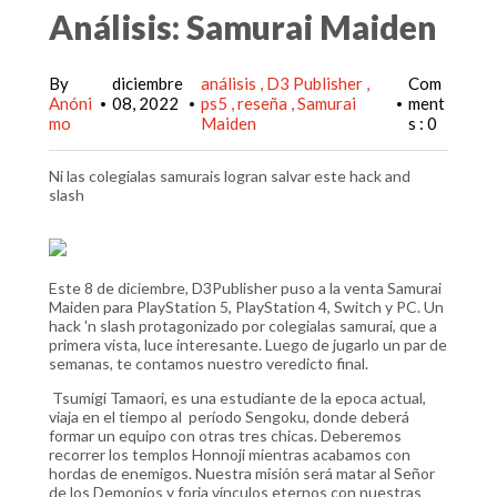
Análisis: Samurai Maiden
By
diciembre
análisis
D3 Publisher
Com
Anóni
08, 2022
ps5
reseña
Samurai
ment
•
•
•
mo
Maiden
s : 0
Ni las colegialas samurais logran salvar este hack and
slash
Este 8 de diciembre, D3Publisher puso a la venta Samurai
Maiden para PlayStation 5, PlayStation 4, Switch y PC. Un
hack 'n slash protagonizado por colegialas samurai, que a
primera vista, luce interesante. Luego de jugarlo un par de
semanas, te contamos nuestro veredicto final.
Tsumigi Tamaori, es una estudiante de la epoca actual,
viaja en el tiempo al período Sengoku, donde deberá
formar un equipo con otras tres chicas. Deberemos
recorrer los templos Honnoji mientras acabamos con
hordas de enemigos. Nuestra misión será matar al Señor
de los Demonios y forja vínculos eternos con nuestras