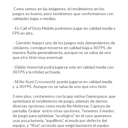
Como vemos en las imágenes, el rendimiento en los
juegos es bueno, pero tendremos que conformarnos con
calidades bajas o medias
- En Call of Duty Mobile podremos jugar en calidad media y
FPS en alto.
- Genshin Impact uno de los juegos más demandantes de
celulares, consigue moverse en calidad baja a 30 FPS, de
manera fluida generalmente, aunque no se salva de uno
que otro tirón muy eventual.
- Diablo Immortal podrá jugarse solo en calidad media con
30 FPS y la nitidez activada.
- Ni No Kuni Crossworld puede jugarse en calidad media
y a 30 FPS. Aunque no se salva de uno que otro tirón
Como plus, contaremos con la app nativa Gamespace, que
optimizará el rendimiento de juego, además de darnos
diversas opciones como modo No Molestar, Captura de
pantalla, Grabar entre otras opciones. Tenemos 3 modos
de juego para optimizar, "ecológico" en el caso queramos
usar poca batería; "equilibrio", el modo por defecto del
equipo; y "Rise", un modo que exige bastante el equipo