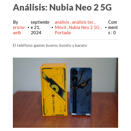
Análisis: Nubia Neo 2 5G
By
septiembr
análisis
análisis tec
Com
ericisr
e 21,
Móvil
Nubia Neo 2 5G
ment
•
•
•
aelb
2024
Portada
s : 0
El teléfono gamer bueno, bonito y barato