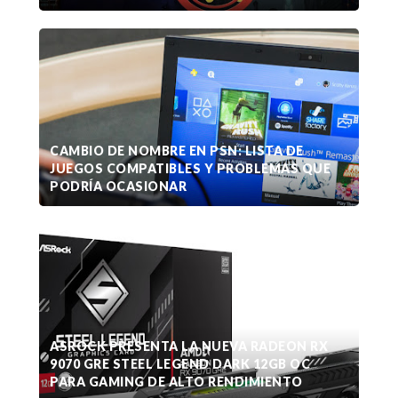
CAMBIO DE NOMBRE EN PSN: LISTA DE
JUEGOS COMPATIBLES Y PROBLEMAS QUE
PODRÍA OCASIONAR
ASROCK PRESENTA LA NUEVA RADEON RX
9070 GRE STEEL LEGEND DARK 12GB OC
PARA GAMING DE ALTO RENDIMIENTO