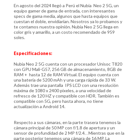
En agosto del 2024 llegó a Perú el Nubia Neo 2 5G, un
equipo gamer de gama de entrada, con interesantes
specs de gama media, algunos que hasta equipos que
cuestan el doble, envidiarían. Nosotros ya lo probamos y
te contamos nuestra opinión. Nubia Neo 2 5G llega en
color gris y amarillo, a un costo recomendado de 959
soles.
Especificaciones:
Nubia Neo 2 5G cuenta con un procesador Unisoc T820
con GPU Mali-G57, 256 GB de almacenamiento, 8GB de
RAM + hasta 12 de RAM Virtual. El equipo cuenta con
una batería de 5200 mAh y una carga rápida de 33 W.
Además trae una pantalla IPS LCD con una resolución
máxima de 1080 x 2400 píxeles, a una velocidad de
refresco de 120 HZ y compatible con HDR. También es
compatible con 5G, pero hasta ahora, no tiene
actualización a Android 14.
Respecto a sus cámaras, en la parte trasera tenemos la
cámara principal de 50 MP con f/1.8 de apertura y un
sensor de profundidad de 2 MP f/2.4. . Mientras que en la
parte posterior tenemos una cámara de 16 MP. La