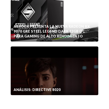
ASROCK PRESENTA LA NUEVA RADEON RX
9070 GRE STEEL LEGEND DARK 12GB OC
PARA GAMING DE ALTO RENDIMIENTO
ANÁLISIS: DIRECTIVE 8020