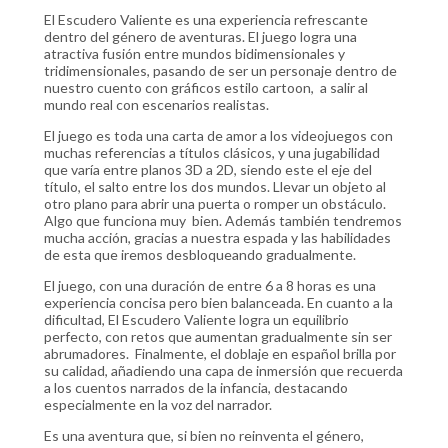
El Escudero Valiente es una experiencia refrescante
dentro del género de aventuras. El juego logra una
atractiva fusión entre mundos bidimensionales y
tridimensionales, pasando de ser un personaje dentro de
nuestro cuento con gráficos estilo cartoon, a salir al
mundo real con escenarios realistas.
El juego es toda una carta de amor a los videojuegos con
muchas referencias a títulos clásicos, y una jugabilidad
que varía entre planos 3D a 2D, siendo este el eje del
título, el salto entre los dos mundos. Llevar un objeto al
otro plano para abrir una puerta o romper un obstáculo.
Algo que funciona muy bien. Además también tendremos
mucha acción, gracias a nuestra espada y las habilidades
de esta que iremos desbloqueando gradualmente.
El juego, con una duración de entre 6 a 8 horas es una
experiencia concisa pero bien balanceada. En cuanto a la
dificultad, El Escudero Valiente logra un equilibrio
perfecto, con retos que aumentan gradualmente sin ser
abrumadores. Finalmente, el doblaje en español brilla por
su calidad, añadiendo una capa de inmersión que recuerda
a los cuentos narrados de la infancia, destacando
especialmente en la voz del narrador.
Es una aventura que, si bien no reinventa el género,