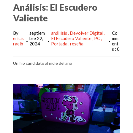
Análisis: El Escudero
Valiente
By
septiem
análiisis
Devolver Digital
Co
ericis
bre 22,
El Escudero Valiente
PC
mm
•
•
•
raelb
2024
Portada
reseña
ent
s : 0
Un fijo candidato al indie del año