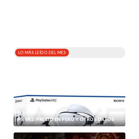
LO MÁS LEÍDO DEL MES
PS VR2: PRECIO EN PERÚ Y OTROS DATOS