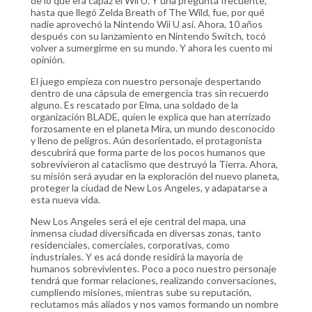
de lo que era capaz el Wii U. Y una pregunta frecuente,
hasta que llegó Zelda Breath of The Wild, fue, por qué
nadie aprovechó la Nintendo Wii U así. Ahora, 10 años
después con su lanzamiento en Nintendo Switch, tocó
volver a sumergirme en su mundo. Y ahora les cuento mi
opinión.
El juego empieza con nuestro personaje despertando
dentro de una cápsula de emergencia tras sin recuerdo
alguno. Es rescatado por Elma, una soldado de la
organización BLADE, quien le explica que han aterrizado
forzosamente en el planeta Mira, un mundo desconocido
y lleno de peligros. Aún desorientado, el protagonista
descubrirá que forma parte de los pocos humanos que
sobrevivieron al cataclismo que destruyó la Tierra. Ahora,
su misión será ayudar en la exploración del nuevo planeta,
proteger la ciudad de New Los Angeles, y adapatarse a
esta nueva vida.
New Los Angeles será el eje central del mapa, una
inmensa ciudad diversificada en diversas zonas, tanto
residenciales, comerciales, corporativas, como
industriales. Y es acá donde residirá la mayoría de
humanos sobrevivientes. Poco a poco nuestro personaje
tendrá que formar relaciones, realizando conversaciones,
cumpliendo misiones, mientras sube su reputación,
reclutamos más aliados y nos vamos formando un nombre