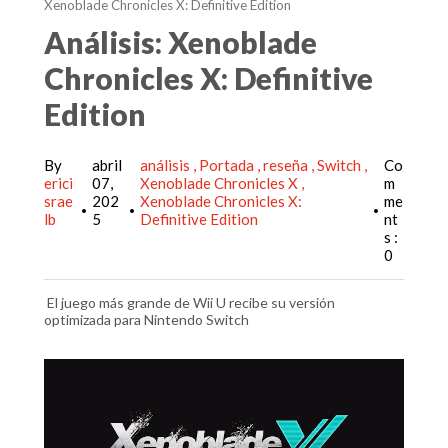
Xenoblade Chronicles X: Definitive Edition
Análisis: Xenoblade
Chronicles X: Definitive
Edition
By
abril
análisis
Portada
reseña
Switch
Co
erici
07,
Xenoblade Chronicles X
m
srae
202
Xenoblade Chronicles X:
me
•
•
•
lb
5
Definitive Edition
nt
s :
0
El juego más grande de Wii U recibe su versión
optimizada para Nintendo Switch