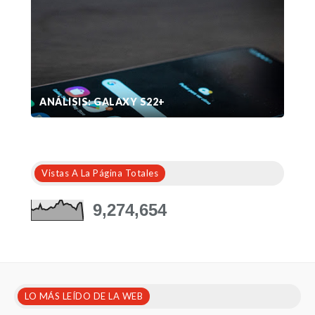
ANÁLISIS: GALAXY S22+
Vistas A La Página Totales
9,274,654
LO MÁS LEÍDO DE LA WEB