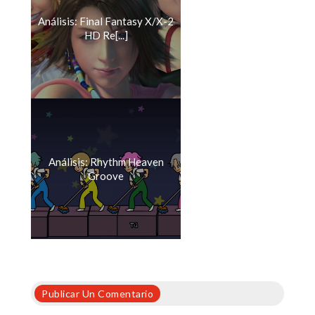
Análisis: Final Fantasy X/X-2
HD Re[...]
Análisis: Rhythm Heaven
Groove
Publicar Un Comentario