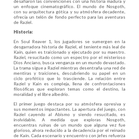
desafiaron las convenciones con una historia madura y
un enfoque cinematográfico. El mundo de Nosgoth,
con su arquitectura gótica y su atmósfera decadente,
ofrecía un telón de fondo perfecto para las aventuras
de Raziel.
Historia:
En Soul Reaver 1, los jugadores se sumergen en la
desgarradora historia de Raziel, el teniente más leal de
Kain, quien es traicionado y ejecutado por su maestro.
Raziel, resucitado como un espectro por el misterioso
Dios Anciano, busca venganza en un mundo devastado.
La trama sigue a Raziel mientras desentraña una red de
mentiras y traiciones, descubriendo su papel en un
ciclo profético que lo trasciende. La relación entre
Raziel y Kain es compleja, llena de confrontaciones
filosóficas que exploran temas como el destino, la
moralidad y el libre albedrío.
El primer juego destaca por su atmósfera opresiva y
sus momentos impactantes. La apertura del juego, con
Raziel cayendo al Abismo y siendo resucitado, es
inolvidable. A medida que exploras Nosgoth,
encuentras ruinas de un mundo que alguna vez fue
glorioso, ahora reducido a la decadencia por el reinado
de Kain. Cada escenario y encuentro con jefes refuerza