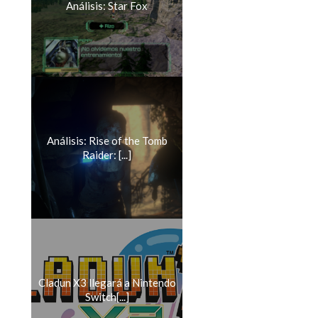
Análisis: Star Fox
Análisis: Rise of the Tomb
Raider: [...]
Cladun X3 llegará a Nintendo
Switch[...]