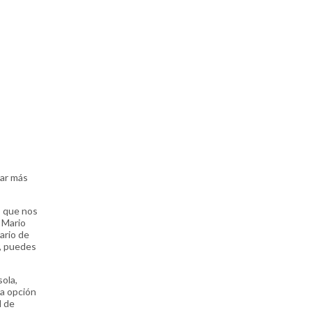
mar más
, que nos
 Mario
ario de
r, puedes
sola,
na opción
l de