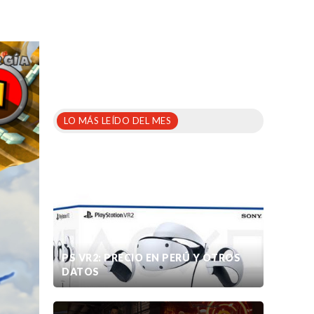
LO MÁS LEÍDO DEL MES
PS VR2: PRECIO EN PERÚ Y OTROS
DATOS