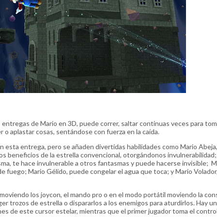
 entregas de Mario en 3D, puede correr, saltar continuas veces para to
 o aplastar cosas, sentándose con fuerza en la caída.
en esta entrega, pero se añaden divertidas habilidades como Mario Abeja
s beneficios de la estrella convencional, otorgándonos invulnerabilidad;
ma, te hace invulnerable a otros fantasmas y puede hacerse invisible; M
s de fuego; Mario Gélido, puede congelar el agua que toca; y Mario Volado
moviendo los joycon, el mando pro o en el modo portátil moviendo la con
er trozos de estrella o dispararlos a los enemigos para aturdirlos. Hay u
s de este cursor estelar, mientras que el primer jugador toma el contro