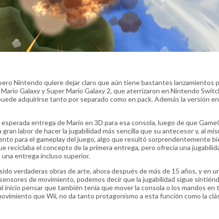
ero Nintendo quiere dejar claro que aún tiene bastantes lanzamientos p
 Mario Galaxy y Super Mario Galaxy 2, que aterrizaron en Nintendo Switch
 puede adquirirse tanto por separado como en pack. Además la versión e
la esperada entrega de Mario en 3D para esa consola, luego de que Gam
gran labor de hacer la jugabilidad más sencilla que su antecesor y, al mi
nto para el gameplay del juego, algo que resultó sorprendentemente bi
ue reciclaba el concepto de la primera entrega, pero ofrecía una jugabili
una entrega incluso superior.
sido verdaderas obras de arte, ahora después de más de 15 años, y en u
s sensores de movimiento, podemos decir que la jugabilidad sigue sintién
l inicio pensar que también tenía que mover la consola o los mandos en 
ovimiento que Wii, no da tanto protagonismo a esta función como la clá