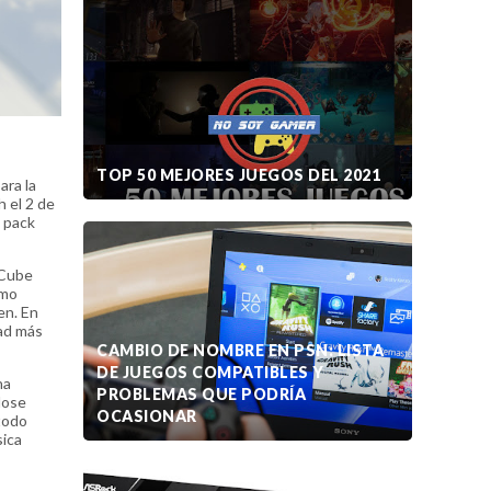
TOP 50 MEJORES JUEGOS DEL 2021
ara la
 el 2 de
n pack
eCube
smo
en. En
dad más
CAMBIO DE NOMBRE EN PSN: LISTA
DE JUEGOS COMPATIBLES Y
na
PROBLEMAS QUE PODRÍA
dose
OCASIONAR
todo
sica