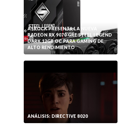
ASROCK PRESENTA LA NUEVA
RADEON RX 9070 GRE STEEL LEGEND
DARK 12GB OC PARA GAMING DE
ALTO RENDIMIENTO
ANÁLISIS: DIRECTIVE 8020