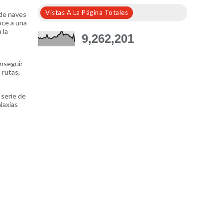
Vistas A La Página Totales
 de naves
oce a una
 la
9,262,201
onseguir
 rutas,
 serie de
laxias