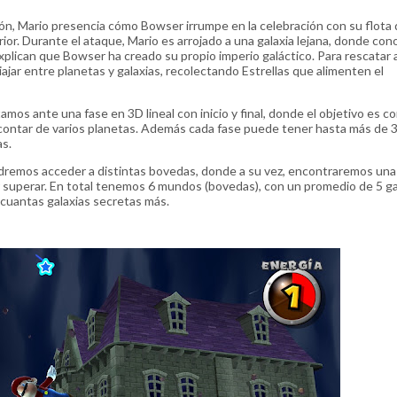
iñón, Mario presencia cómo Bowser irrumpe en la celebración con su flota
rior. Durante el ataque, Mario es arrojado a una galaxia lejana, donde con
xplican que Bowser ha creado su propio imperio galáctico. Para rescatar a
viajar entre planetas y galaxias, recolectando Estrellas que alimenten el
mos ante una fase en 3D lineal con inicio y final, donde el objetivo es c
e contar de varios planetas. Además cada fase puede tener hasta más de 3
as.
podremos acceder a distintas bovedas, donde a su vez, encontraremos una
r superar. En total tenemos 6 mundos (bovedas), con un promedio de 5 ga
 cuantas galaxias secretas más.