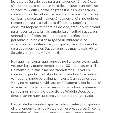
lea esto es Salvaje, que para un gamer común será casi
siempre un reto bastante sencillo. Incluso si un boss se
te hace muy difícil, como los jefes finales o las batallas
consecutivas del coliseo, para evitar frustración puedes
cambiar la dificultad momentáneamente. O si no quieres
romper tu orgullo al bajarle la dificultad, también puedes
consumir mejoras temporales de vida, ataque y velocidad
para hacer tu batalla más simple. La dificultad suave, en
general, podríamos recomendarla para niños o para
personas que no estén muy acostumbradas a los
videojuegos. La diferencia principal entre ambos modos
será que mientras en Suave tenemos mucho más HP, en
Salvaje ganaremos más monedas.
Hay que mencionar que, aunque no tenemos vidas, cada
vez que Kirby muere perderemos 100 monedas estrellas.
Un monto que más o menos tardaríamos 1 nivel en
conseguir, por lo que habrá tener cuidado sobre todo si
vamos ahorrando para alguna mejora. Otra cosa es que
Kirby no recupera su vida automáticamente, por lo que, si
al terminar una Ruta quedamos con vida baja, podemos
regresar un rato a la Ciudad de los Waddle Dees para
descansar en nuestra cama y recuperar nuestra vida.
Dentro de los mundos, aparte de los niveles principales y
el jefe, encontraremos Rutas del Tesoro, que serán como
pequeños niveles bonus que tendremos que superar a