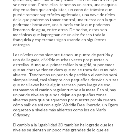
se necesitan. Entre ellas, tenemos un carro, una maquina
dispensadora que arroja latas, un cono de tránsito que
puede romper superficies agrietadas, una nave de rieles
de la que podremos tomar control, una tuerca con la que
podremos botar aire, una tubería con la que podemos
llenarnos de agua, entre otras. De hecho, estas son
mecánicas que impregnan de un aire fresco toda la
franquicia y esperemos sigan usando en siguientes
entregas.
Los niveles como siempre tienen un punto de partida y
uno de llegada, dividido muchas veces por puertas o
estrellas. Aunque el primer tráiler lo sugirió, suponemos
que muchos ya tienen claro que no se trata de un mundo
abierto. Tendremos un punto de partida y el camino será
siempre lineal, casi siempre con pequeños desvíos o rutas
que nos llevan hacia algún secreto, pero luego de eso,
retomamos el camino regular rumbo a la meta. Eso sí, hay
un par de niveles que nos dejan en pequeñas zonas
abiertas para que busquemos por nuestra propia cuenta
cómo salir de ahí con algún Waddle Dee liberado, un ligero
coqueteo a niveles más abiertos como los de Mario
Odyssey.
El cambio a la jugabilidad 3D también ha logrado que los
niveles se sientan un poco más grandes de lo que es