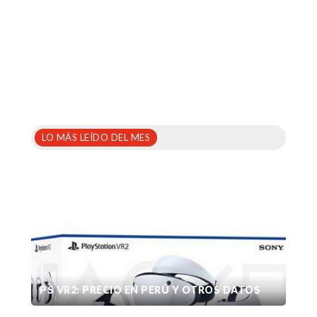
LO MÁS LEÍDO DEL MES
PS VR2: PRECIO EN PERÚ Y OTROS DATOS