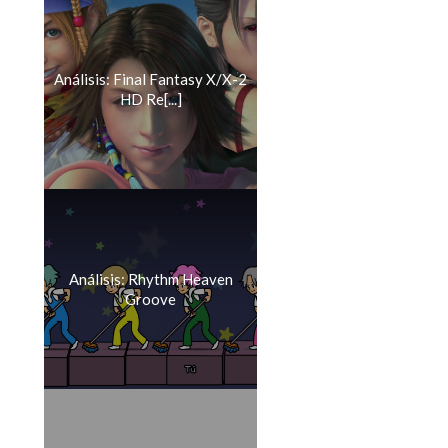
Análisis: Final Fantasy X/X-2
HD Re[...]
Análisis: Rhythm Heaven
Groove