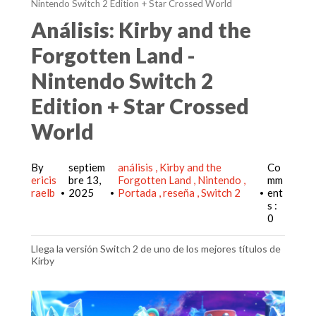
Nintendo Switch 2 Edition + Star Crossed World
Análisis: Kirby and the
Forgotten Land -
Nintendo Switch 2
Edition + Star Crossed
World
By
septiem
análisis
Kirby and the
Co
ericis
bre 13,
Forgotten Land
Nintendo
mm
raelb
2025
Portada
reseña
Switch 2
ent
•
•
•
s :
0
Llega la versión Switch 2 de uno de los mejores títulos de
Kirby