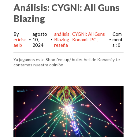
Análisis: CYGNI: All Guns
Blazing
By
agosto
análisis
CYGNI: All Guns
Com
ericisr
10,
Blazing
Konami
PC
ment
•
•
•
aelb
2024
reseña
s : 0
Ya jugamos este Shoot'em up/ bullet hell de Konami y te
contamos nuestra opinión