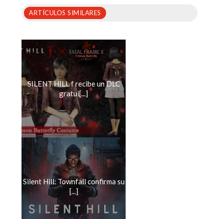
ARTÍCULOS SIMILARES
SILENT HILL f recibe un DLC
gratui[...]
Silent Hill: Townfall confirma su
[...]