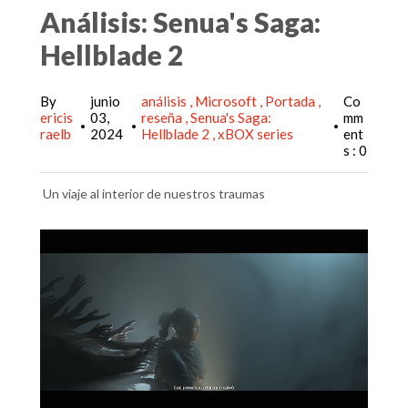
Análisis: Senua's Saga:
Hellblade 2
By
junio
análisis
Microsoft
Portada
Co
ericis
03,
reseña
Senua's Saga:
mm
•
•
•
raelb
2024
Hellblade 2
xBOX series
ent
s : 0
Un viaje al interior de nuestros traumas