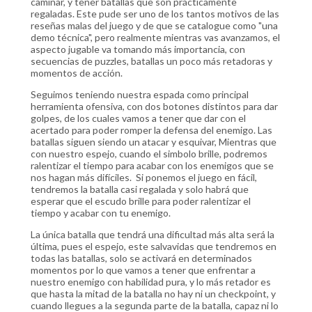
caminar, y tener batallas que son prácticamente
regaladas. Este pude ser uno de los tantos motivos de las
reseñas malas del juego y de que se catalogue como "una
demo técnica", pero realmente mientras vas avanzamos, el
aspecto jugable va tomando más importancia, con
secuencias de puzzles, batallas un poco más retadoras y
momentos de acción.
Seguimos teniendo nuestra espada como principal
herramienta ofensiva, con dos botones distintos para dar
golpes, de los cuales vamos a tener que dar con el
acertado para poder romper la defensa del enemigo. Las
batallas siguen siendo un atacar y esquivar, Mientras que
con nuestro espejo, cuando el simbolo brille, podremos
ralentizar el tiempo para acabar con los enemigos que se
nos hagan más difíciles. Si ponemos el juego en fácil,
tendremos la batalla casi regalada y solo habrá que
esperar que el escudo brille para poder ralentizar el
tiempo y acabar con tu enemigo.
La única batalla que tendrá una dificultad más alta será la
última, pues el espejo, este salvavidas que tendremos en
todas las batallas, solo se activará en determinados
momentos por lo que vamos a tener que enfrentar a
nuestro enemigo con habilidad pura, y lo más retador es
que hasta la mitad de la batalla no hay ni un checkpoint, y
cuando llegues a la segunda parte de la batalla, capaz ni lo