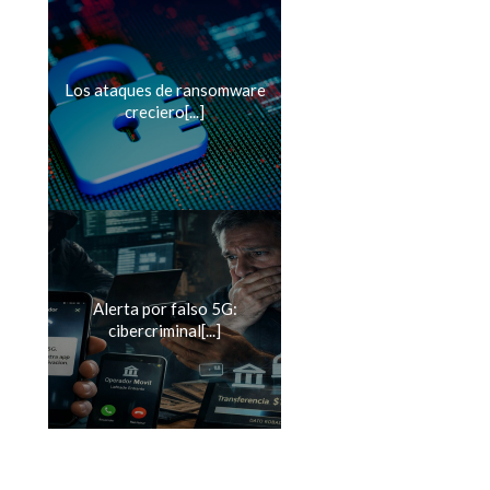
Los ataques de ransomware
creciero[...]
Alerta por falso 5G:
cibercriminal[...]