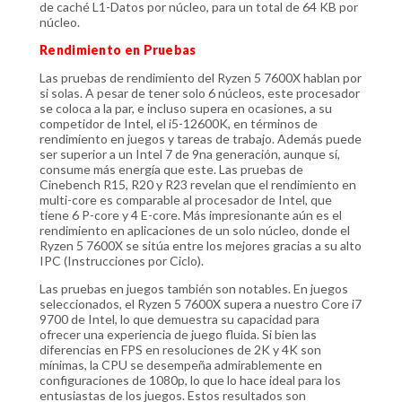
de caché L1-Datos por núcleo, para un total de 64 KB por
núcleo.
Rendimiento en Pruebas
Las pruebas de rendimiento del Ryzen 5 7600X hablan por
si solas. A pesar de tener solo 6 núcleos, este procesador
se coloca a la par, e incluso supera en ocasiones, a su
competidor de Intel, el i5-12600K, en términos de
rendimiento en juegos y tareas de trabajo. Además puede
ser superior a un Intel 7 de 9na generación, aunque sí,
consume más energía que este. Las pruebas de
Cinebench R15, R20 y R23 revelan que el rendimiento en
multi-core es comparable al procesador de Intel, que
tiene 6 P-core y 4 E-core. Más impresionante aún es el
rendimiento en aplicaciones de un solo núcleo, donde el
Ryzen 5 7600X se sitúa entre los mejores gracias a su alto
IPC (Instrucciones por Ciclo).
Las pruebas en juegos también son notables. En juegos
seleccionados, el Ryzen 5 7600X supera a nuestro Core i7
9700 de Intel, lo que demuestra su capacidad para
ofrecer una experiencia de juego fluida. Si bien las
diferencias en FPS en resoluciones de 2K y 4K son
mínimas, la CPU se desempeña admirablemente en
configuraciones de 1080p, lo que lo hace ideal para los
entusiastas de los juegos. Estos resultados son