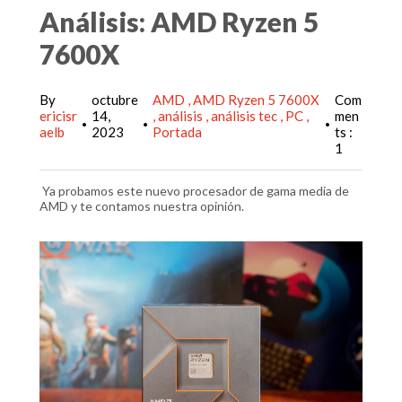
Análisis: AMD Ryzen 5
7600X
By
octubre
AMD
AMD Ryzen 5 7600X
Com
ericisr
14,
análisis
análisis tec
PC
men
•
•
•
aelb
2023
Portada
ts :
1
Ya probamos este nuevo procesador de gama media de
AMD y te contamos nuestra opinión.