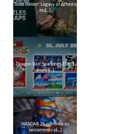
Tomb Raider: Legacy of Atlantis
mu[...]
Dragon Ball: Sparking! ZERO
anunci[...]
NASCAR 26 confirma su
lanzamiento p[...]