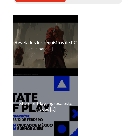
Revelados los requisitos de PC
para[...]
State of Play regresa este
jueves [...]