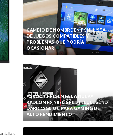
CAMBIO DE NOMBRE EN PSN: LISTA
DE JUEGOS COMPATIBLES Y
PROBLEMAS QUE PODRÍA
OCASIONAR
ASROCK PRESENTA LA NUEVA
RADEON RX 9070 GRE STEEL LEGEND
DARK 12GB OC PARA GAMING DE
ALTO RENDIMIENTO
antallas,