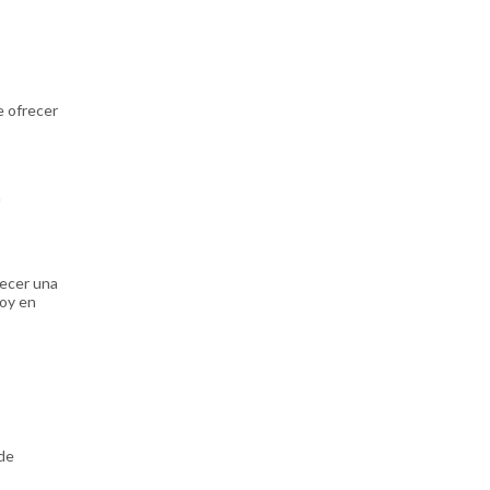
e ofrecer
n
recer una
hoy en
de