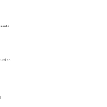
durante
tural en
l