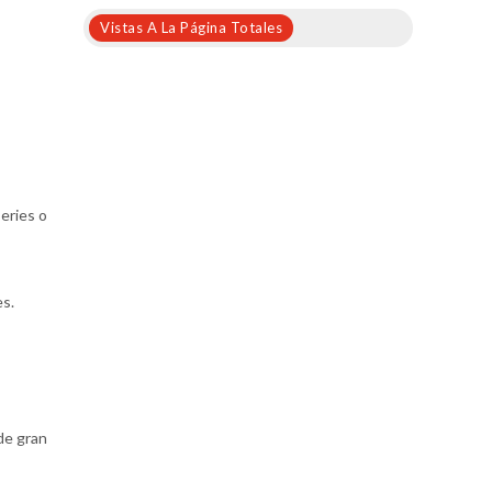
Vistas A La Página Totales
series o
es.
de gran