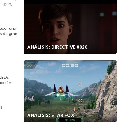
imagen,
recer una
s de gran
ANÁLISIS: DIRECTIVE 8020
 LEDs
ucción
ás
ANÁLISIS: STAR FOX