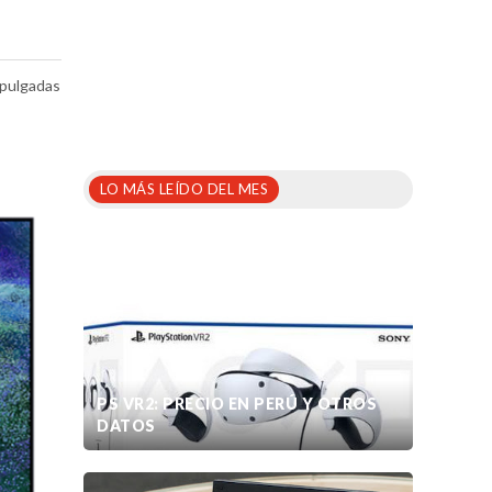
 pulgadas
LO MÁS LEÍDO DEL MES
PS VR2: PRECIO EN PERÚ Y OTROS
DATOS