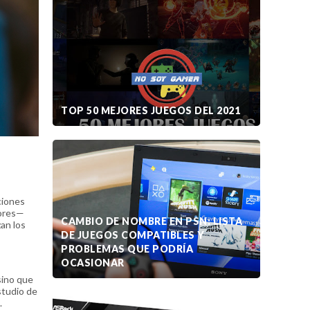
TOP 50 MEJORES JUEGOS DEL 2021
cciones
lores—
CAMBIO DE NOMBRE EN PSN: LISTA
an los
DE JUEGOS COMPATIBLES Y
PROBLEMAS QUE PODRÍA
OCASIONAR
sino que
studio de
.