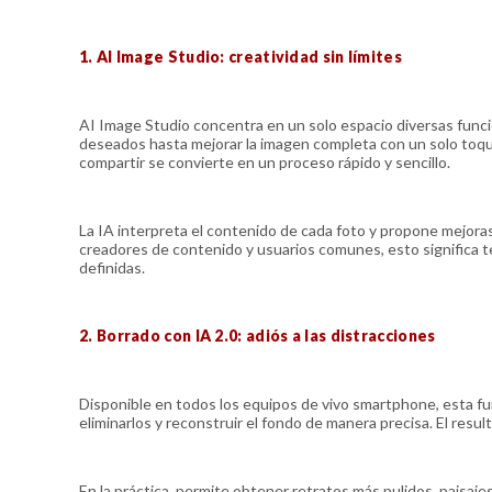
1. AI Image Studio: creatividad sin límites
AI Image Studio concentra en un solo espacio diversas funcio
deseados hasta mejorar la imagen completa con un solo toque, 
compartir se convierte en un proceso rápido y sencillo.
La IA interpreta el contenido de cada foto y propone mejoras 
creadores de contenido y usuarios comunes, esto significa te
definidas.
2. Borrado con IA 2.0: adiós a las distracciones
Disponible en todos los equipos de vivo smartphone, esta f
eliminarlos y reconstruir el fondo de manera precisa. El resu
En la práctica, permite obtener retratos más pulidos, paisaje