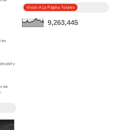
Vistas A La Página Totales
9,263,445
l en
de piel y
as de
,