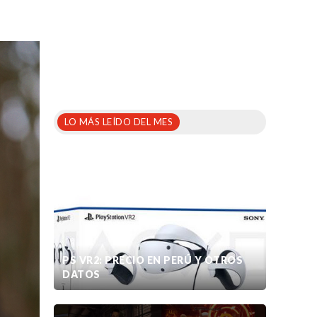
LO MÁS LEÍDO DEL MES
PS VR2: PRECIO EN PERÚ Y OTROS
DATOS