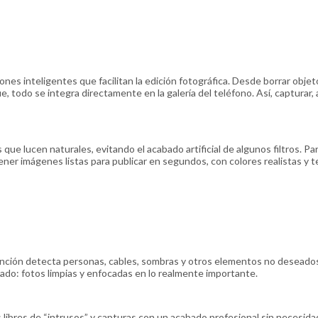
nes inteligentes que facilitan la edición fotográfica. Desde borrar obje
todo se integra directamente en la galería del teléfono. Así, capturar, 
que lucen naturales, evitando el acabado artificial de algunos filtros. Pa
ner imágenes listas para publicar en segundos, con colores realistas y 
unción detecta personas, cables, sombras y otros elementos no deseado
ltado: fotos limpias y enfocadas en lo realmente importante.
s libres de “intrusos” y capturas con un acabado profesional sin necesida