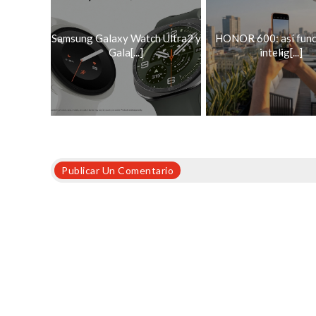
Samsung Galaxy Watch Ultra2 y
HONOR 600: así func
Gala[...]
intelig[...]
Publicar Un Comentario