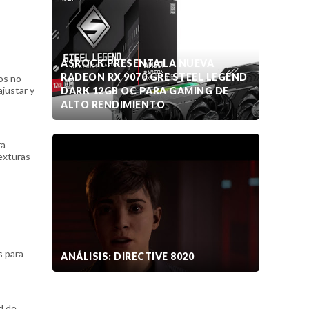
ASROCK PRESENTA LA NUEVA
RADEON RX 9070 GRE STEEL LEGEND
tos no
ajustar y
DARK 12GB OC PARA GAMING DE
ALTO RENDIMIENTO
ra
texturas
s para
ANÁLISIS: DIRECTIVE 8020
d de