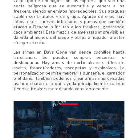
Otro tipo de enemigos son los Rippers, que son una
secta peligrosa que se automutila y venera a los
freakers, siendo enemigos impredecibles. Sus ataques
suelen ser brutales y en grupo. Aparte de ellos, hay
lobos, osos, cuervos infectados y pumas que también
atacan a Deacon o incluso a los freakers, generando
caos ambiental. Esta mezcla de amenazas imprevisibles
da vida al mundo del juego y obliga al jugador a estar
siempre atento.
Las armas en Days Gone van desde cuchillos hasta
lanzallamas. Se pueden comprar, encontrar o
desbloquear. Hay armas de corto alcance, rifles de
asalto, francotiradores, escopetas y explosivos. La
personalización permite mejorar la puntería, el cargador
o el daño. También podemos crear armas improvisadas
usando chatarra, lo que ayuda principalmente cuando
tienes a freakers merodeando constantemente.