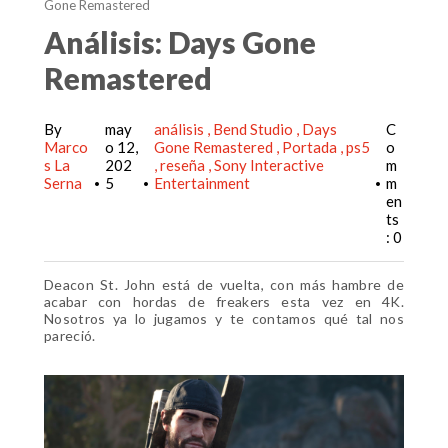
Gone Remastered
Análisis: Days Gone
Remastered
By
may
análisis
Bend Studio
Days
C
Marco
o 12,
Gone Remastered
Portada
ps5
o
s La
202
reseña
Sony Interactive
m
Serna
5
Entertainment
m
•
•
•
en
ts
: 0
Deacon St. John está de vuelta, con más hambre de
acabar con hordas de freakers esta vez en 4K.
Nosotros ya lo jugamos y te contamos qué tal nos
pareció.