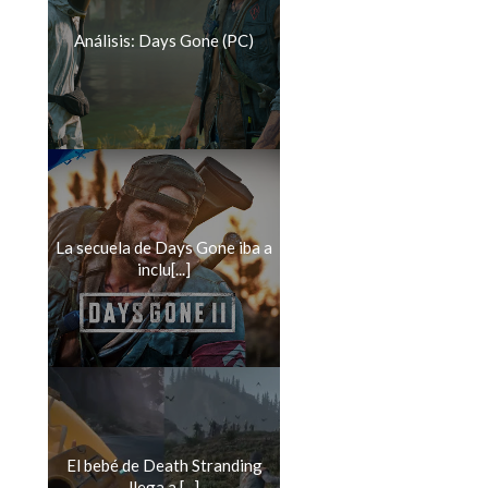
Análisis: Days Gone (PC)
La secuela de Days Gone iba a
inclu[...]
El bebé de Death Stranding
llega a [...]