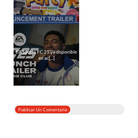
EA Sports FC 25 ya disponible
en ac[...]
Publicar Un Comentario