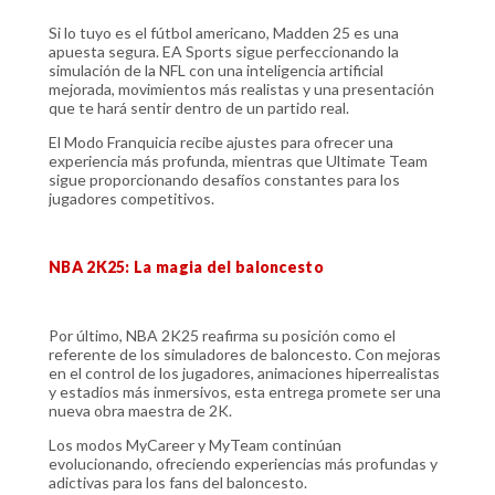
Si lo tuyo es el fútbol americano, Madden 25 es una
apuesta segura. EA Sports sigue perfeccionando la
simulación de la NFL con una inteligencia artificial
mejorada, movimientos más realistas y una presentación
que te hará sentir dentro de un partido real.
El Modo Franquicia recibe ajustes para ofrecer una
experiencia más profunda, mientras que Ultimate Team
sigue proporcionando desafíos constantes para los
jugadores competitivos.
NBA 2K25: La magia del baloncesto
Por último, NBA 2K25 reafirma su posición como el
referente de los simuladores de baloncesto. Con mejoras
en el control de los jugadores, animaciones hiperrealistas
y estadios más inmersivos, esta entrega promete ser una
nueva obra maestra de 2K.
Los modos MyCareer y MyTeam continúan
evolucionando, ofreciendo experiencias más profundas y
adictivas para los fans del baloncesto.