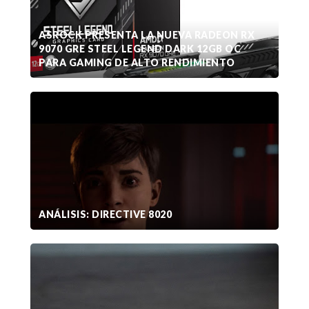
ASROCK PRESENTA LA NUEVA RADEON RX
9070 GRE STEEL LEGEND DARK 12GB OC
PARA GAMING DE ALTO RENDIMIENTO
ANÁLISIS: DIRECTIVE 8020