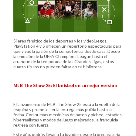
Si eres fanático de los deportes y los videojuegos,
PlayStation 4 y 5 ofrecen un repertorio espectacular para
que vivas la pasión de la competencia desde casa. Desde
la emoción de la UEFA Champions League hasta el
arranque de la temporada de las Grandes Ligas, estos
cuatro títulos no pueden faltar en tu biblioteca.
MLB The Show 25: El béisbol en su mejor versión
El lanzamiento de MLB The Show 25 está a la vuelta de la
esquina y promete ser la entrega más pulida hasta la
fecha. Con nuevas mecánicas de bateo y picheo, estadios
hiperrealistas y modos de juego mejorados, la franquicia
regresa con fuerza.
Este año, podrás llevar a tu jugador desde la preparatoria