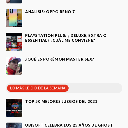
ANÁLISIS: OPPO RENO 7
PLAYSTATION PLUS: ¿ DELUXE, EXTRA O
ESSENTIAL? ¿CUÁL ME CONVIENE?
¿QUÉ ES POKÉMON MASTER SEX?
LO MÁS LEÍDO DE LA SEMANA
TOP 50 MEJORES JUEGOS DEL 2021
UBISOFT CELEBRA LOS 25 AÑOS DE GHOST