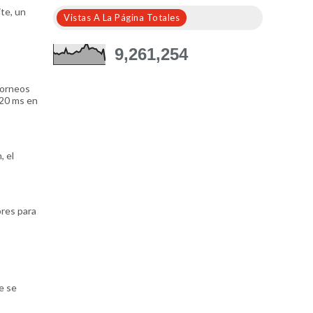
ite, un
Vistas A La Página Totales
9,261,254
torneos
 20 ms en
, el
ores para
e se