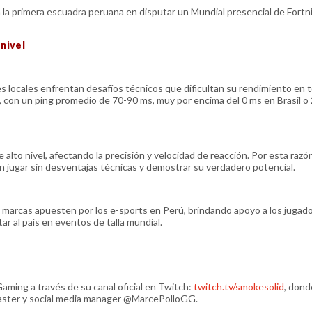
n la primera escuadra peruana en disputar un Mundial presencial de Fortn
 nivel
es locales enfrentan desafíos técnicos que dificultan su rendimiento en 
a, con un ping promedio de 70-90 ms, muy por encima del 0 ms en Brasil o
alto nivel, afectando la precisión y velocidad de reacción. Por esta razón
n jugar sin desventajas técnicas y demostrar su verdadero potencial.
las marcas apuesten por los e-sports en Perú, brindando apoyo a los jugad
r al país en eventos de talla mundial.
aming a través de su canal oficial en Twitch:
twitch.tv/smokesolid
, dond
 caster y social media manager @MarcePolloGG.