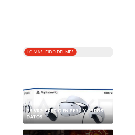
LO MÁS LEÍDO DEL MES
PS VR2: PRECIO EN PERÚ Y OTROS
DATOS