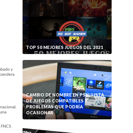
TOP 50 MEJORES JUEGOS DEL 2021
ábado y
a bandera
CAMBIO DE NOMBRE EN PSN: LISTA
DE JUEGOS COMPATIBLES Y
nacional.
PROBLEMAS QUE PODRÍA
 una
OCASIONAR
la FNCS