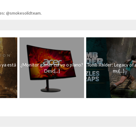
ales: @smokesolidteam.
 ya está
¿Monitor gamer curvo o plano?
Tomb Raider: Legacy of 
Desc[...]
mu[...]