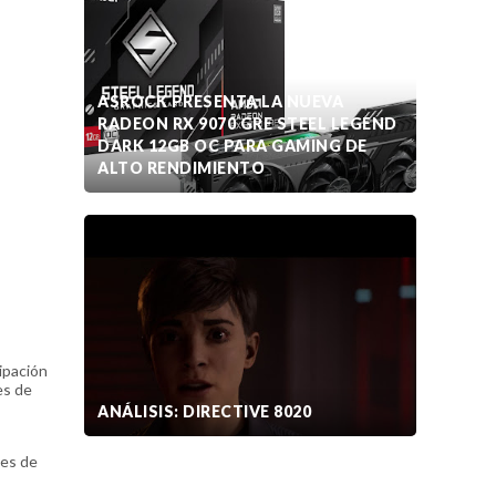
ASROCK PRESENTA LA NUEVA
RADEON RX 9070 GRE STEEL LEGEND
DARK 12GB OC PARA GAMING DE
ALTO RENDIMIENTO
cipación
es de
ANÁLISIS: DIRECTIVE 8020
nes de