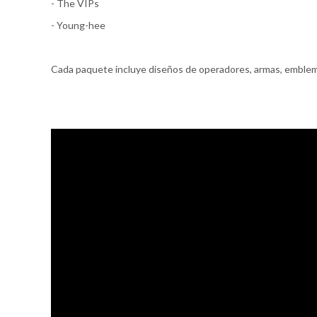
- The VIPs
- Young-hee
Cada paquete incluye diseños de operadores, armas, emblem