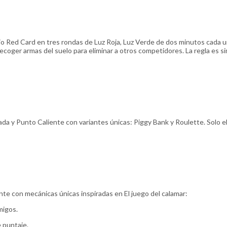
io Red Card en tres rondas de Luz Roja, Luz Verde de dos minutos cada un
ecoger armas del suelo para eliminar a otros competidores. La regla es s
a y Punto Caliente con variantes únicas: Piggy Bank y Roulette. Solo e
te con mecánicas únicas inspiradas en El juego del calamar:
migos.
 puntaje.