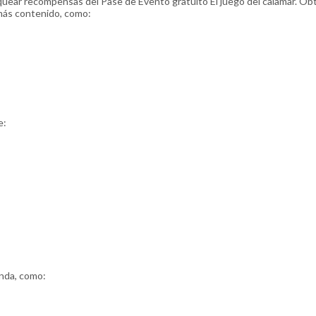
uear recompensas del Pase de Evento gratuito El juego del calamar. Obt
más contenido, como:
e:
enda, como: