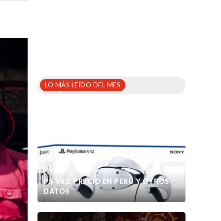
LO MÁS LEÍDO DEL MES
PS VR2: PRECIO EN PERÚ Y OTROS
DATOS