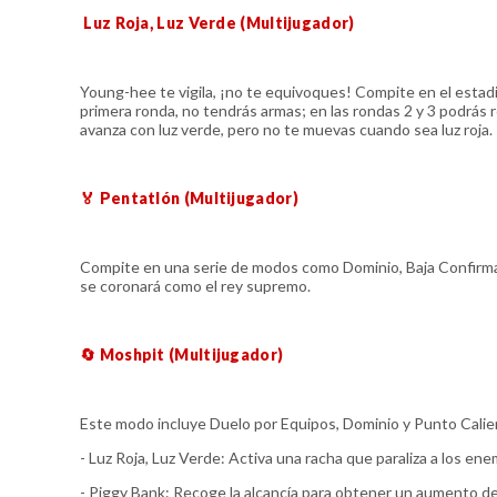
Luz Roja, Luz Verde (Multijugador)
Young-hee te vigila, ¡no te equivoques! Compite en el estad
primera ronda, no tendrás armas; en las rondas 2 y 3 podrás r
avanza con luz verde, pero no te muevas cuando sea luz roja.
🏅 Pentatlón (Multijugador)
Compite en una serie de modos como Dominio, Baja Confirmad
se coronará como el rey supremo.
🔄 Moshpit (Multijugador)
Este modo incluye Duelo por Equipos, Dominio y Punto Calien
- Luz Roja, Luz Verde: Activa una racha que paraliza a los ene
- Piggy Bank: Recoge la alcancía para obtener un aumento de