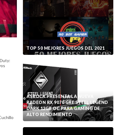
TOP 50 MEJORES JUEGOS DEL 2021
 Duty:
vos
ASROCK PRESENTA LA NUEVA
RADEON RX 9070 GRE STEEL LEGEND
DARK 12GB OC PARA GAMING DE
ALTO RENDIMIENTO
uchillo