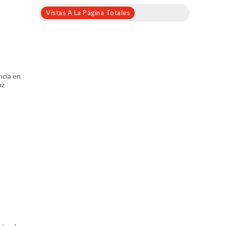
Vistas A La Página Totales
ncia en
uz