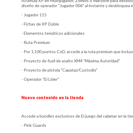
Acumula XP en Multijugador, Zombis o Warzone para desbloq
diseño de operador "Jugador 006" al instante y desbloquea 
- Jugador 115
- Fichas de XP Doble
- Elementos temáticos adicionales
- Ruta Premium
- Por 1,100 puntos CoD, accede a la ruta premium que incluy
- Proyecto de fusil de asalto XM4 "Máxima Autoridad"
- Proyecto de pistola "Capataz/Custodio"
- Operador "El Líder"
Nuevo contenido en la tienda
Accede a bundles exclusivos de El juego del calamar en la ti
- Pink Guards