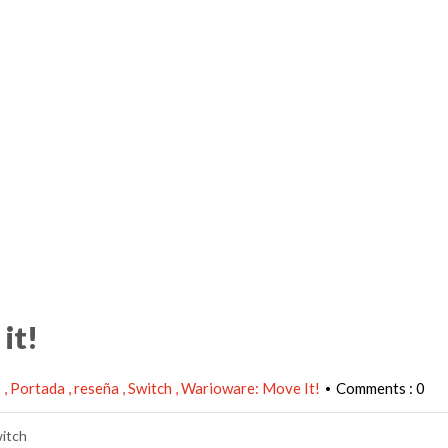
it!
o
Portada
reseña
Switch
Warioware: Move It!
Comments : 0
•
witch