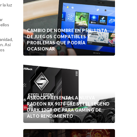
 la luz
ar
ellos
CAMBIO DE NOMBRE EN PSN: LISTA
DE JUEGOS COMPATIBLES Y
anidad,
PROBLEMAS QUE PODRÍA
n. Así
OCASIONAR
los
ASROCK PRESENTA LA NUEVA
RADEON RX 9070 GRE STEEL LEGEND
DARK 12GB OC PARA GAMING DE
ALTO RENDIMIENTO