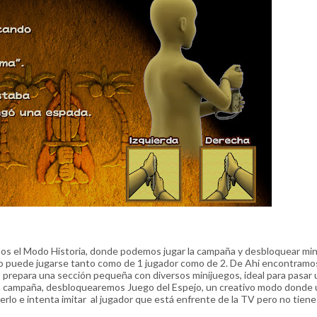
os el Modo Historia, donde podemos jugar la campaña y desbloquear mi
do puede jugarse tanto como de 1 jugador como de 2. De Ahi encontramos
s prepara una sección pequeña con diversos minijuegos, ideal para pasar
la campaña, desbloquearemos Juego del Espejo, un creativo modo donde 
erlo e intenta imitar al jugador que está enfrente de la TV pero no tiene 