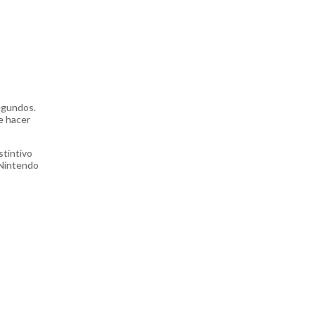
egundos.
e hacer
stintivo
 Nintendo