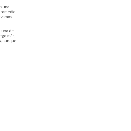
en una
 promedio
a vamos
a una de
uego más,
s, aunque