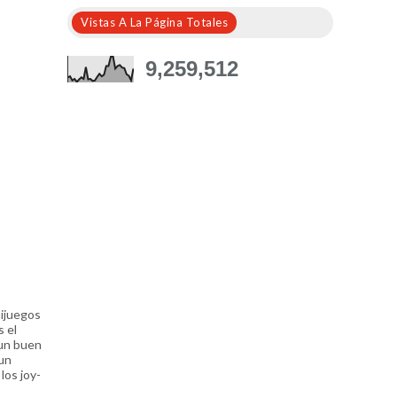
Vistas A La Página Totales
9,259,512
nijuegos
 el
 un buen
un
los joy-