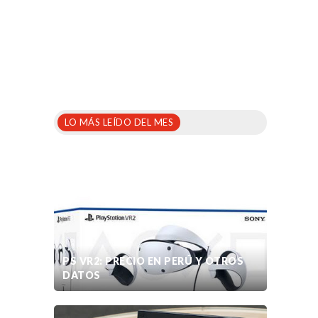
LO MÁS LEÍDO DEL MES
PS VR2: PRECIO EN PERÚ Y OTROS
DATOS