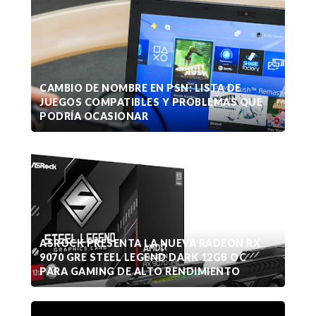
CAMBIO DE NOMBRE EN PSN: LISTA DE
JUEGOS COMPATIBLES Y PROBLEMAS QUE
PODRÍA OCASIONAR
ASROCK PRESENTA LA NUEVA RADEON RX
9070 GRE STEEL LEGEND DARK 12GB OC
PARA GAMING DE ALTO RENDIMIENTO