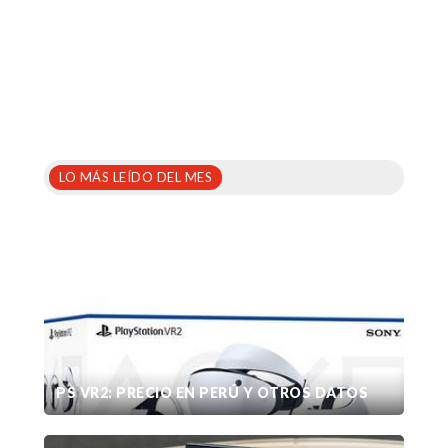
LO MÁS LEÍDO DEL MES
PS VR2: PRECIO EN PERÚ Y OTROS DATOS