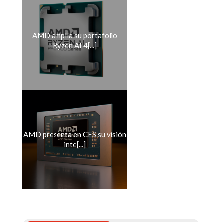
AMD amplía su portafolio
Ryzen AI 4[...]
AMD presenta en CES su visión
inte[...]