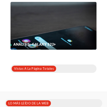
ANÁLISIS: GALAXY S22+
Vistas A La Página Totales
LO MÁS LEÍDO DE LA WEB