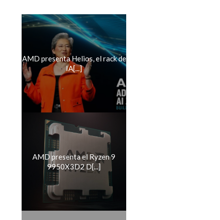
AMD presenta Helios, el rack de
IA[...]
AMD presenta el Ryzen 9
9950X3D2 D[...]