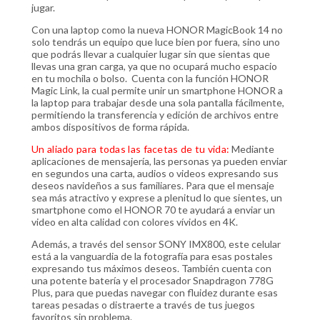
jugar.
Con una laptop como la nueva HONOR MagicBook 14 no
solo tendrás un equipo que luce bien por fuera, sino uno
que podrás llevar a cualquier lugar sin que sientas que
llevas una gran carga, ya que no ocupará mucho espacio
en tu mochila o bolso. Cuenta con la función HONOR
Magic Link, la cual permite unir un smartphone HONOR a
la laptop para trabajar desde una sola pantalla fácilmente,
permitiendo la transferencia y edición de archivos entre
ambos dispositivos de forma rápida.
Un aliado para todas las facetas de tu vida:
Mediante
aplicaciones de mensajería, las personas ya pueden enviar
en segundos una carta, audios o videos expresando sus
deseos navideños a sus familiares. Para que el mensaje
sea más atractivo y exprese a plenitud lo que sientes, un
smartphone como el HONOR 70 te ayudará a enviar un
video en alta calidad con colores vívidos en 4K.
Además, a través del sensor SONY IMX800, este celular
está a la vanguardia de la fotografía para esas postales
expresando tus máximos deseos. También cuenta con
una potente batería y el procesador Snapdragon 778G
Plus, para que puedas navegar con fluidez durante esas
tareas pesadas o distraerte a través de tus juegos
favoritos sin problema.