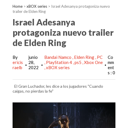
Home
>
xBOX series
>
Israel Adesanya protagoniza nuevo
trailer de Elden Ring
Israel Adesanya
protagoniza nuevo trailer
de Elden Ring
By
junio
Bandai Namco
Elden Ring
PC
Co
ericis
28,
PlayStation 4
ps5
Xbox One
mm
•
•
•
raelb
2022
xBOX series
ent
s : 0
El Gran Luchador, les dice a los jugadores "Cuando
caigas, no pierdas la fe"