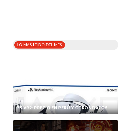
LO MÁS LEÍDO DEL MES
PS VR2: PRECIO EN PERÚ Y OTROS DATOS