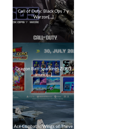
Call of Duty: Black Ops 7 y
Warzon[...]
Dragon Ball: Sparking! ZERO
anunci[...]
Ace Combat 8: Wings of Theve