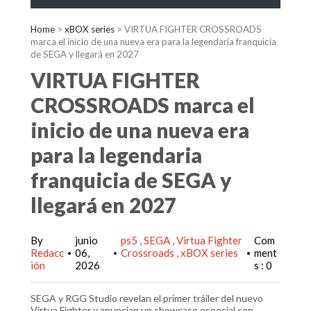
Home
>
xBOX series
>
VIRTUA FIGHTER CROSSROADS
marca el inicio de una nueva era para la legendaria franquicia
de SEGA y llegará en 2027
VIRTUA FIGHTER
CROSSROADS marca el
inicio de una nueva era
para la legendaria
franquicia de SEGA y
llegará en 2027
By
junio
ps5
SEGA
Virtua Fighter
Com
Redacc
06,
Crossroads
xBOX series
ment
•
•
•
ión
2026
s : 0
SEGA y RGG Studio revelan el primer tráiler del nuevo
Virtua Fighter y anuncian un showcase especial con