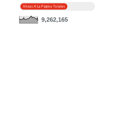
Vistas A La Página Totales
9,262,165