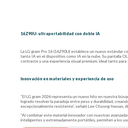
16Z90U: ultraportabilidad con doble IA
La LG gram Pro 16 (16Z90U) establece un nuevo estándar com
tanto IA en el dispositivo como IA en la nube. Su pantalla 
contraste y una experiencia visual premium, ideal tanto para 
Innovación en materiales y experiencia de uso
“El LG gram 2026 representa un nuevo hito en nuestra búsq
logrado resolver la paradoja entre peso y durabilidad, creand
excepcionalmente resistente”, señaló Lee Choong-hwoan, di
“Al combinar este material innovador con nuestras avanzada
inteligentes y extremadamente portátiles, permiten a los usu