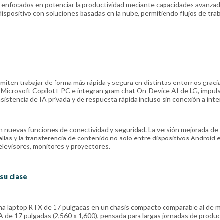
 enfocados en potenciar la productividad mediante capacidades avanza
l dispositivo con soluciones basadas en la nube, permitiendo flujos de tra
iten trabajar de forma más rápida y segura en distintos entornos gracia
n Microsoft Copilot+ PC e integran gram chat On-Device AI de LG, impul
istencia de IA privada y de respuesta rápida incluso sin conexión a inte
con nuevas funciones de conectividad y seguridad. La versión mejorada de
ntallas y la transferencia de contenido no solo entre dispositivos Android 
levisores, monitores y proyectores.
su clase
na laptop RTX de 17 pulgadas en un chasis compacto comparable al de 
e 17 pulgadas (2,560 x 1,600), pensada para largas jornadas de produc