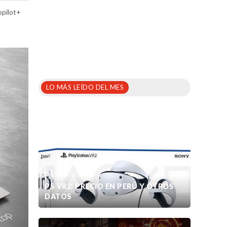
opilot+
LO MÁS LEÍDO DEL MES
PS VR2: PRECIO EN PERÚ Y OTROS
DATOS