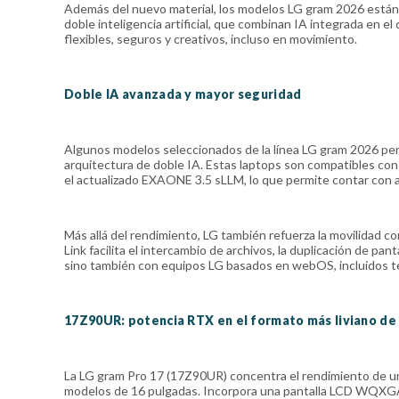
Además del nuevo material, los modelos LG gram 2026 están
doble inteligencia artificial, que combinan IA integrada en e
flexibles, seguros y creativos, incluso en movimiento.
Doble IA avanzada y mayor seguridad
Algunos modelos seleccionados de la línea LG gram 2026 perm
arquitectura de doble IA. Estas laptops son compatibles co
el actualizado EXAONE 3.5 sLLM, lo que permite contar con as
Más allá del rendimiento, LG también refuerza la movilidad 
Link facilita el intercambio de archivos, la duplicación de pa
sino también con equipos LG basados en webOS, incluidos te
17Z90UR: potencia RTX en el formato más liviano de 
La LG gram Pro 17 (17Z90UR) concentra el rendimiento de u
modelos de 16 pulgadas. Incorpora una pantalla LCD WQXGA d