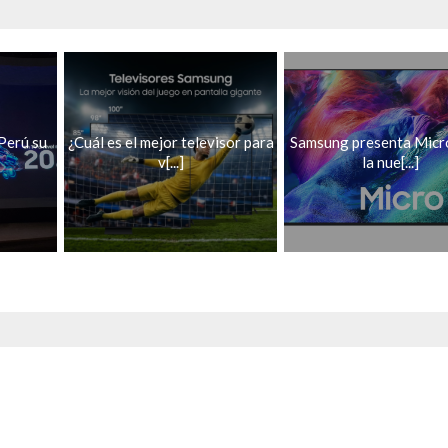
Perú su
¿Cuál es el mejor televisor para
Samsung presenta Micr
v[...]
la nue[...]