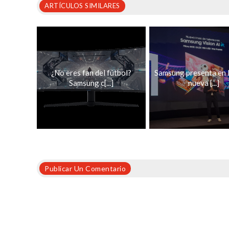
ARTÍCULOS SIMILARES
¿No eres fan del fútbol?
Samsung presenta en 
Samsung c[...]
nueva [...]
Publicar Un Comentario