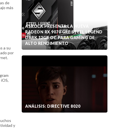
das de
bajo más
ASROCK PRESENTA LA NUEVA
RADEON RX 9070 GRE STEEL LEGEND
DARK 12GB OC PARA GAMING DE
ALTO RENDIMIENTO
s a su
sado por
rnet.
 gram
e iOS,
ANÁLISIS: DIRECTIVE 8020
muchos
tividad y