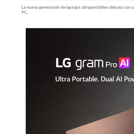
La nueva generación de laptops ultraportátiles debuta con un
PC.