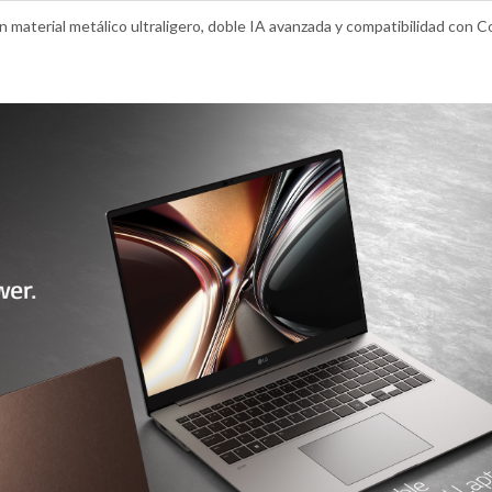
 material metálico ultraligero, doble IA avanzada y compatibilidad con C