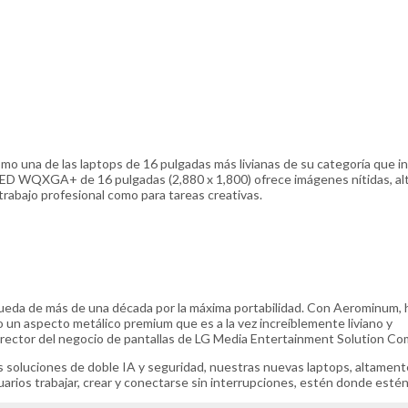
o una de las laptops de 16 pulgadas más livianas de su categoría que i
OLED WQXGA+ de 16 pulgadas (2,880 x 1,800) ofrece imágenes nítidas, al
trabajo profesional como para tareas creativas.
ueda de más de una década por la máxima portabilidad. Con Aerominum,
o un aspecto metálico premium que es a la vez increíblemente liviano y
rector del negocio de pantallas de LG Media Entertainment Solution Co
s soluciones de doble IA y seguridad, nuestras nuevas laptops, altament
arios trabajar, crear y conectarse sin interrupciones, estén donde estén”