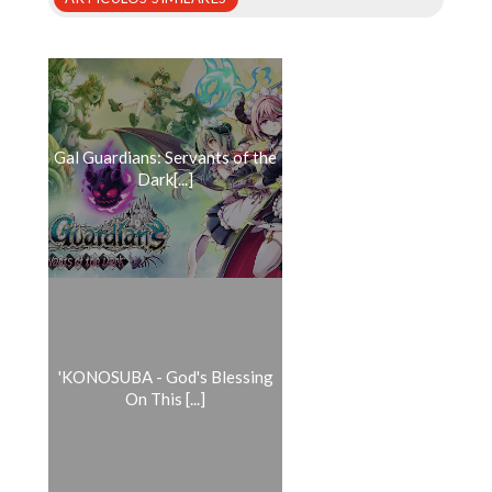
Gal Guardians: Servants of the
Dark[...]
'KONOSUBA - God's Blessing
On This [...]