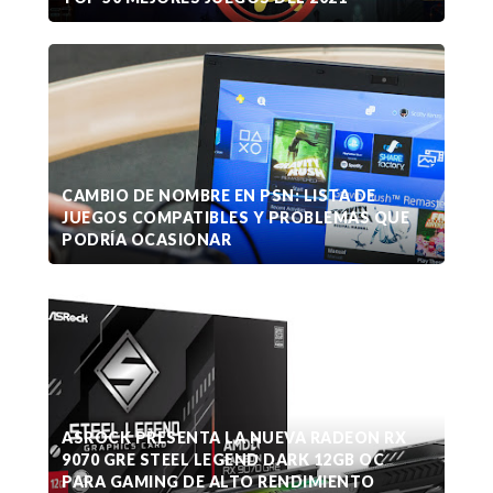
CAMBIO DE NOMBRE EN PSN: LISTA DE
JUEGOS COMPATIBLES Y PROBLEMAS QUE
PODRÍA OCASIONAR
ASROCK PRESENTA LA NUEVA RADEON RX
9070 GRE STEEL LEGEND DARK 12GB OC
PARA GAMING DE ALTO RENDIMIENTO