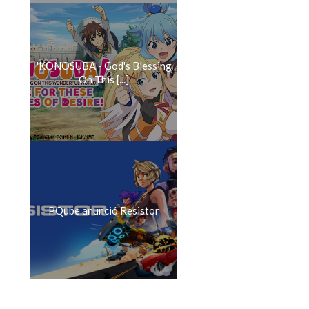
'KONOSUBA - God's Blessing
On This [...]
PQube anunció Resistor