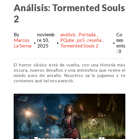
Análisis: Tormented Souls
2
By
noviemb
análisis
Portada
Co
Marcos
re 10,
PQube
ps5
reseña
mm
•
•
•
La Serna
2025
Tormented Souls 2
ents
: 0
El horror clásico está de vuelta, con una historia más
oscura, nuevos desafíos y una atmósfera que revive el
miedo puro de antaño. Nosotros ya lo jugamos y te
contamos qué tal nos pareció.