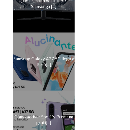
¿No eres fan del fútbol?
Samsung c[...]
Samsung Galaxy A27 5G llega a
Perú[...]
Cómo activar Spotify Premium
grati[...]