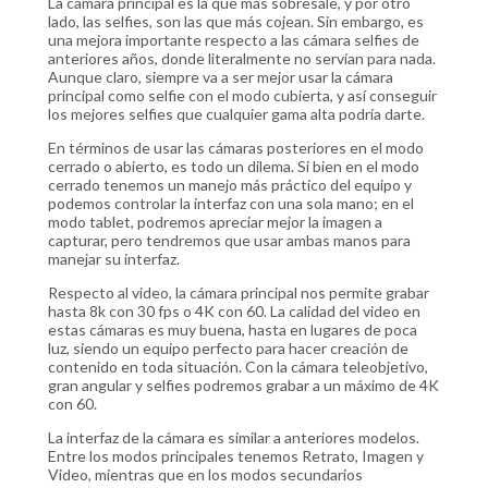
La cámara principal es la que más sobresale, y por otro
lado, las selfies, son las que más cojean. Sin embargo, es
una mejora importante respecto a las cámara selfies de
anteriores años, donde literalmente no servían para nada.
Aunque claro, siempre va a ser mejor usar la cámara
principal como selfie con el modo cubierta, y así conseguir
los mejores selfies que cualquier gama alta podría darte.
En términos de usar las cámaras posteriores en el modo
cerrado o abierto, es todo un dilema. Si bien en el modo
cerrado tenemos un manejo más práctico del equipo y
podemos controlar la interfaz con una sola mano; en el
modo tablet, podremos apreciar mejor la imagen a
capturar, pero tendremos que usar ambas manos para
manejar su interfaz.
Respecto al video, la cámara principal nos permite grabar
hasta 8k con 30 fps o 4K con 60. La calidad del video en
estas cámaras es muy buena, hasta en lugares de poca
luz, siendo un equipo perfecto para hacer creación de
contenido en toda situación. Con la cámara teleobjetivo,
gran angular y selfies podremos grabar a un máximo de 4K
con 60.
La interfaz de la cámara es similar a anteriores modelos.
Entre los modos principales tenemos Retrato, Imagen y
Video, mientras que en los modos secundarios