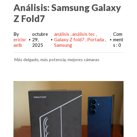
Análisis: Samsung Galaxy
Z Fold7
By
octubre
análisis
análisis tec
Com
ericisr
29,
Galaxy Z fold7
Portada
ment
•
•
•
aelb
2025
Samsung
s : 0
Más delgado, más potencia, mejores cámaras