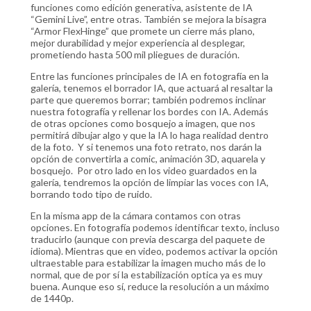
funciones como edición generativa, asistente de IA
“Gemini Live”, entre otras. También se mejora la bisagra
“Armor FlexHinge” que promete un cierre más plano,
mejor durabilidad y mejor experiencia al desplegar,
prometiendo hasta 500 mil pliegues de duración.
Entre las funciones principales de IA en fotografía en la
galería, tenemos el borrador IA, que actuará al resaltar la
parte que queremos borrar; también podremos inclinar
nuestra fotografía y rellenar los bordes con IA. Además
de otras opciones como bosquejo a imagen, que nos
permitirá dibujar algo y que la IA lo haga realidad dentro
de la foto. Y si tenemos una foto retrato, nos darán la
opción de convertirla a comic, animación 3D, aquarela y
bosquejo. Por otro lado en los video guardados en la
galería, tendremos la opción de limpiar las voces con IA,
borrando todo tipo de ruido.
En la misma app de la cámara contamos con otras
opciones. En fotografía podemos identificar texto, incluso
traducirlo (aunque con previa descarga del paquete de
idioma). Mientras que en video, podemos activar la opción
ultraestable para estabilizar la imagen mucho más de lo
normal, que de por sí la estabilización optica ya es muy
buena. Aunque eso sí, reduce la resolución a un máximo
de 1440p.