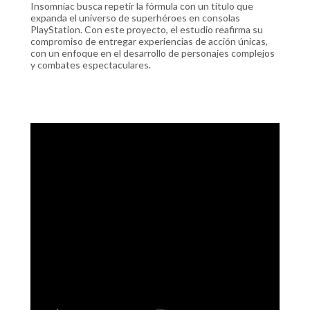
Insomniac busca repetir la fórmula con un título que
expanda el universo de superhéroes en consolas
PlayStation. Con este proyecto, el estudio reafirma su
compromiso de entregar experiencias de acción únicas,
con un enfoque en el desarrollo de personajes complejos
y combates espectaculares.