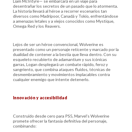
Liam McIntyre— se embarcará en un viaje para
desentrañar los secretos de un pasado que lo atormenta.
La historia llevará al héroe a recorrer escenarios tan
diversos como Madripoor, Canadá y Tokio, enfrentándose
a amenazas letales y a viejos conocidos como Mystique,
Omega Red y los Reavers.
Lejos de ser un héroe convencional, Wolverine es
presentado como un personaje reticente y marcado por la
dualidad de contener a la bestia que lleva dentro. Con su
esqueleto recubierto de adamantium y sus icónicas
garras, Logan desplegará un combate rápido, feroz y
sangriento, que combina ataques fluidos, técnicas de
desmembramiento y movimientos implacables contra
cualquier enemigo que intente detenerlo.
Innovación y accesibilidad
Construido desde cero para PS5, Marvel’s Wolverine
promete ofrecer la fantasía definitiva del personaje,
combinando: