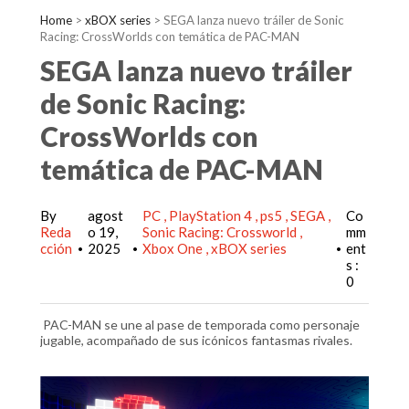
Home
>
xBOX series
>
SEGA lanza nuevo tráiler de Sonic
Racing: CrossWorlds con temática de PAC-MAN
SEGA lanza nuevo tráiler
de Sonic Racing:
CrossWorlds con
temática de PAC-MAN
By
agost
PC
PlayStation 4
ps5
SEGA
Co
Reda
o 19,
Sonic Racing: Crossworld
mm
cción
2025
Xbox One
xBOX series
ent
•
•
•
s :
0
PAC-MAN se une al pase de temporada como personaje
jugable, acompañado de sus icónicos fantasmas rivales.