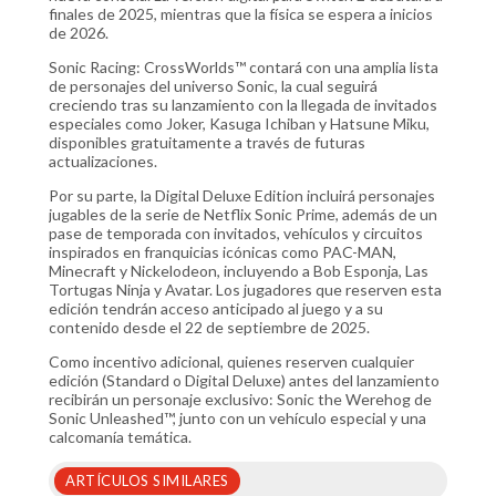
finales de 2025, mientras que la física se espera a inicios
de 2026.
Sonic Racing: CrossWorlds™ contará con una amplia lista
de personajes del universo Sonic, la cual seguirá
creciendo tras su lanzamiento con la llegada de invitados
especiales como Joker, Kasuga Ichiban y Hatsune Miku,
disponibles gratuitamente a través de futuras
actualizaciones.
Por su parte, la Digital Deluxe Edition incluirá personajes
jugables de la serie de Netflix Sonic Prime, además de un
pase de temporada con invitados, vehículos y circuitos
inspirados en franquicias icónicas como PAC-MAN,
Minecraft y Nickelodeon, incluyendo a Bob Esponja, Las
Tortugas Ninja y Avatar. Los jugadores que reserven esta
edición tendrán acceso anticipado al juego y a su
contenido desde el 22 de septiembre de 2025.
Como incentivo adicional, quienes reserven cualquier
edición (Standard o Digital Deluxe) antes del lanzamiento
recibirán un personaje exclusivo: Sonic the Werehog de
Sonic Unleashed™, junto con un vehículo especial y una
calcomanía temática.
ARTÍCULOS SIMILARES