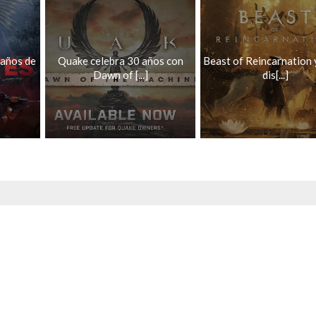
 años de
Quake celebra 30 años con
Beast of Reincarnation 
Dawn of [...]
dis[...]