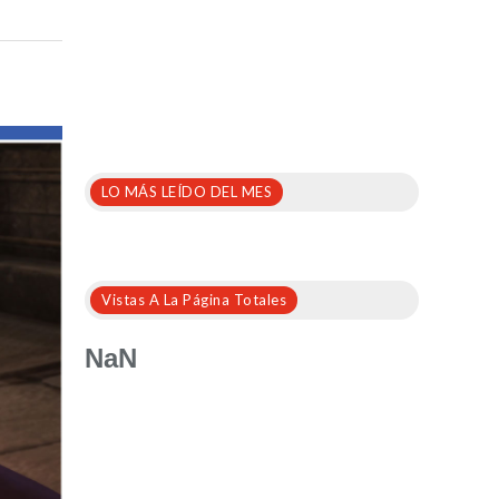
LO MÁS LEÍDO DEL MES
Vistas A La Página Totales
NaN