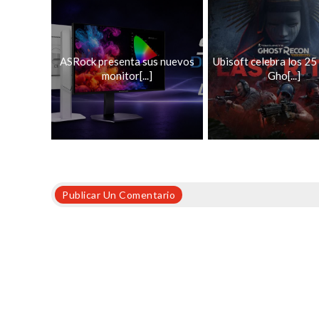
ASRock presenta sus nuevos
Ubisoft celebra los 25
monitor[...]
Gho[...]
Publicar Un Comentario