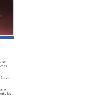
, se
Games
 juego.
on el
onto los