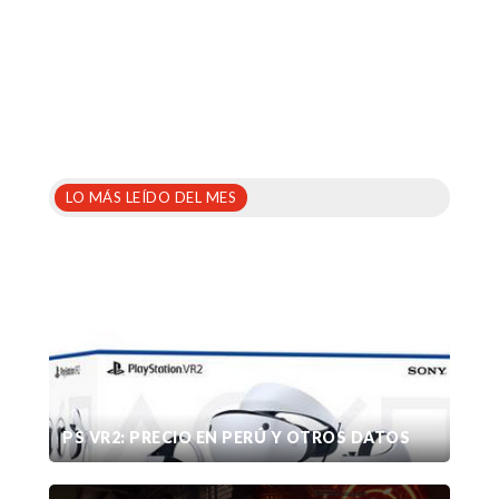
LO MÁS LEÍDO DEL MES
PS VR2: PRECIO EN PERÚ Y OTROS DATOS