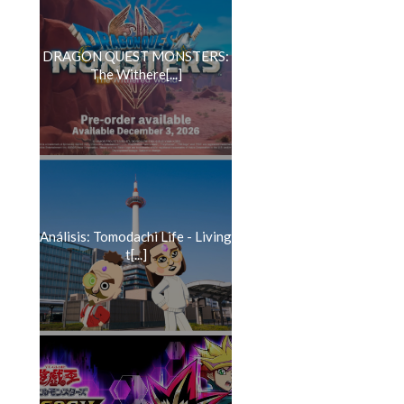
DRAGON QUEST MONSTERS:
The Withere[...]
Análisis: Tomodachi Life - Living
t[...]