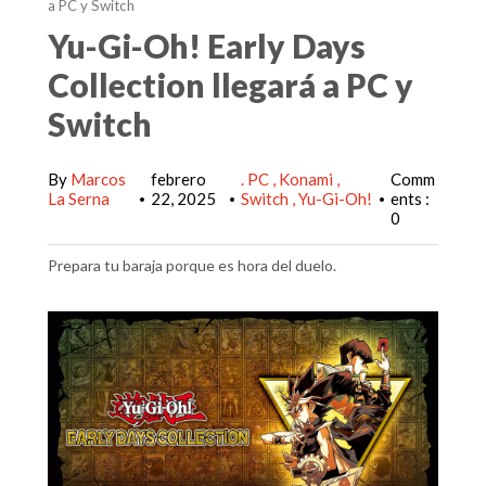
a PC y Switch
Yu-Gi-Oh! Early Days
Collection llegará a PC y
Switch
By
Marcos
febrero
. PC
Konami
Comm
La Serna
22, 2025
Switch
Yu-Gi-Oh!
ents :
•
•
•
0
Prepara tu baraja porque es hora del duelo.