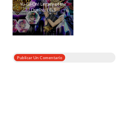
Yu-Gi-Oh! Legacy of the
Duelist: Li[...]
Publicar Un Comentario