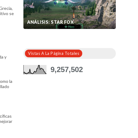
Grecia,
itivo se
ANÁLISIS: STAR FOX
Vistas A La Página Totales
da y
9,257,502
como la
allado
íficas
mejorar