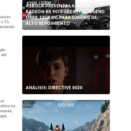
ASROCK PRESENTA LA NUEVA
RADEON RX 9070 GRE STEEL LEGEND
nuevas
DARK 12GB OC PARA GAMING DE
 y 15,
ALTO RENDIMIENTO
lcanzando
ple
 del
ANÁLISIS: DIRECTIVE 8020
 el
sitivo ha
lemania,
ugal,