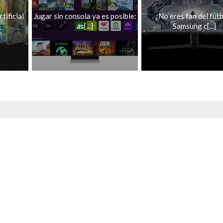
tificial
Jugar sin consola ya es posible:
¿No eres fan del fút
as[...]
Samsung c[...]