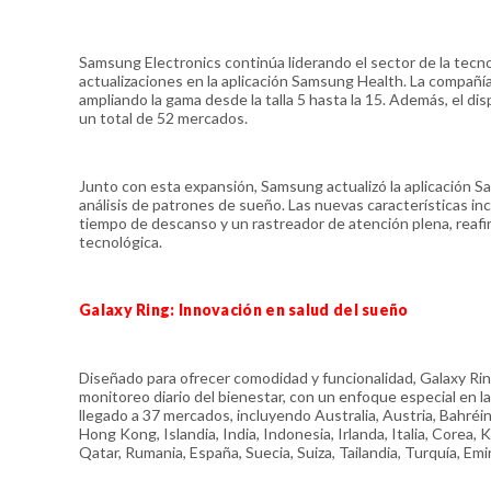
Samsung Electronics continúa liderando el sector de la tecn
actualizaciones en la aplicación Samsung Health. La compañ
ampliando la gama desde la talla 5 hasta la 15. Además, el di
un total de 52 mercados.
Junto con esta expansión, Samsung actualizó la aplicación S
análisis de patrones de sueño. Las nuevas características in
tiempo de descanso y un rastreador de atención plena, reafi
tecnológica.
Galaxy Ring: Innovación en salud del sueño
Diseñado para ofrecer comodidad y funcionalidad, Galaxy Ring 
monitoreo diario del bienestar, con un enfoque especial en la
llegado a 37 mercados, incluyendo Australia, Austria, Bahréin,
Hong Kong, Islandia, India, Indonesia, Irlanda, Italia, Corea
Qatar, Rumania, España, Suecia, Suiza, Tailandia, Turquía, E