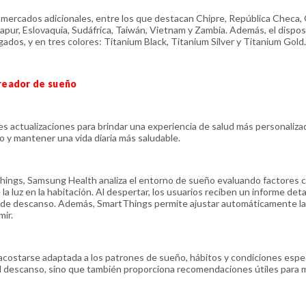
 mercados adicionales, entre los que destacan Chipre, República Checa, 
gapur, Eslovaquia, Sudáfrica, Taiwán, Vietnam y Zambia. Además, el dispos
dos, y en tres colores: Titanium Black, Titanium Silver y Titanium Gold.
reador de sueño
s actualizaciones para brindar una experiencia de salud más personaliza
o y mantener una vida diaria más saludable.
hings, Samsung Health analiza el entorno de sueño evaluando factores 
 la luz en la habitación. Al despertar, los usuarios reciben un informe det
s de descanso. Además, SmartThings permite ajustar automáticamente la
mir.
acostarse adaptada a los patrones de sueño, hábitos y condiciones espec
del descanso, sino que también proporciona recomendaciones útiles para 