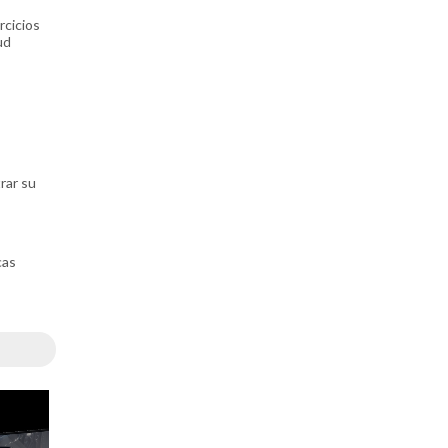
rcicios
ud
rar su
cas