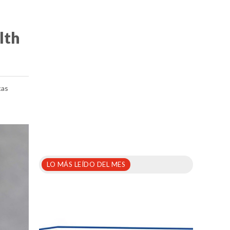
lth
cas
LO MÁS LEÍDO DEL MES