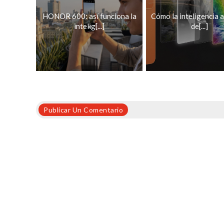
HONOR 600: así funciona la
Cómo la inteligencia ar
intelig[...]
de[...]
Publicar Un Comentario