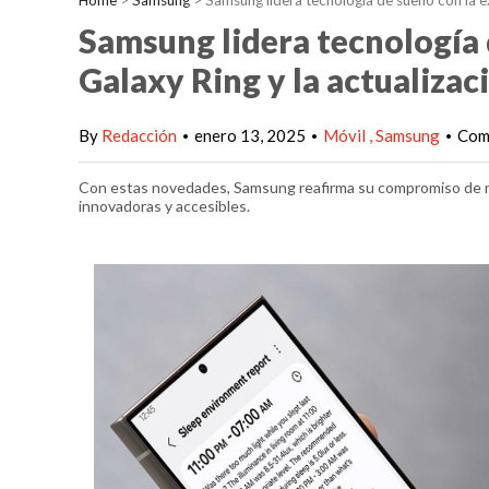
Home
>
Samsung
>
Samsung lidera tecnología de sueño con la e
Samsung lidera tecnología 
Galaxy Ring y la actualizac
By
Redacción
enero 13, 2025
Móvil
Samsung
Com
•
•
•
Con estas novedades, Samsung reafirma su compromiso de mej
innovadoras y accesibles.