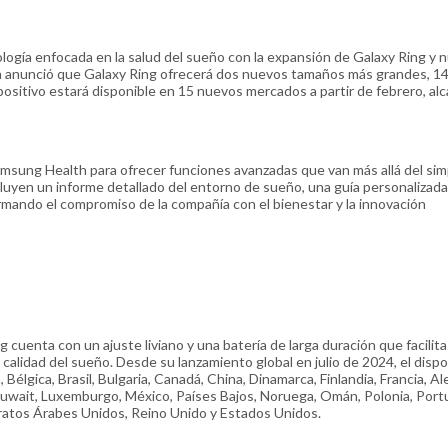
ología enfocada en la salud del sueño con la expansión de Galaxy Ring y 
ía anunció que Galaxy Ring ofrecerá dos nuevos tamaños más grandes, 14
spositivo estará disponible en 15 nuevos mercados a partir de febrero, a
amsung Health para ofrecer funciones avanzadas que van más allá del sim
cluyen un informe detallado del entorno de sueño, una guía personalizada
rmando el compromiso de la compañía con el bienestar y la innovación
cuenta con un ajuste liviano y una batería de larga duración que facilita
 calidad del sueño. Desde su lanzamiento global en julio de 2024, el dispo
 Bélgica, Brasil, Bulgaria, Canadá, China, Dinamarca, Finlandia, Francia, A
, Kuwait, Luxemburgo, México, Países Bajos, Noruega, Omán, Polonia, Port
miratos Árabes Unidos, Reino Unido y Estados Unidos.