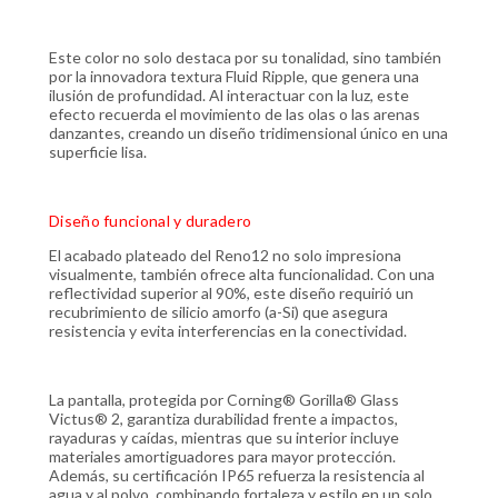
Este color no solo destaca por su tonalidad, sino también
por la innovadora textura Fluid Ripple, que genera una
ilusión de profundidad. Al interactuar con la luz, este
efecto recuerda el movimiento de las olas o las arenas
danzantes, creando un diseño tridimensional único en una
superficie lisa.
Diseño funcional y duradero
El acabado plateado del Reno12 no solo impresiona
visualmente, también ofrece alta funcionalidad. Con una
reflectividad superior al 90%, este diseño requirió un
recubrimiento de silicio amorfo (a-Si) que asegura
resistencia y evita interferencias en la conectividad.
La pantalla, protegida por Corning® Gorilla® Glass
Victus® 2, garantiza durabilidad frente a impactos,
rayaduras y caídas, mientras que su interior incluye
materiales amortiguadores para mayor protección.
Además, su certificación IP65 refuerza la resistencia al
agua y al polvo, combinando fortaleza y estilo en un solo