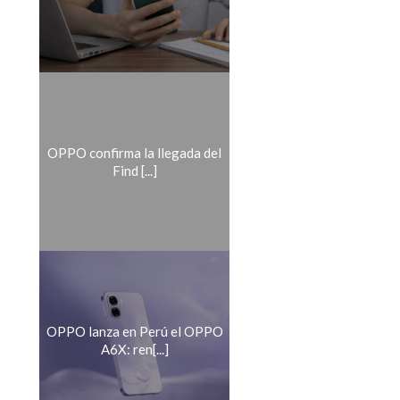
OPPO confirma la llegada del
Find [...]
OPPO lanza en Perú el OPPO
A6X: ren[...]