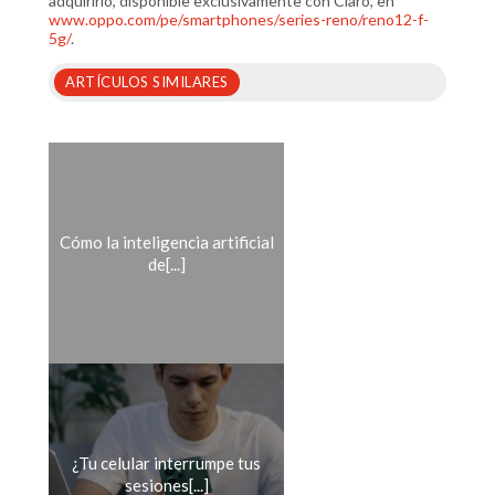
adquirirlo, disponible exclusivamente con Claro, en
www.oppo.com/pe/smartphones/series-reno/reno12-f-
5g/
.
ARTÍCULOS SIMILARES
Cómo la inteligencia artificial
de[...]
¿Tu celular interrumpe tus
sesiones[...]