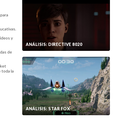
 para
ucativas.
ideos y
ANÁLISIS: DIRECTIVE 8020
adas de
cket
 toda la
ANÁLISIS: STAR FOX