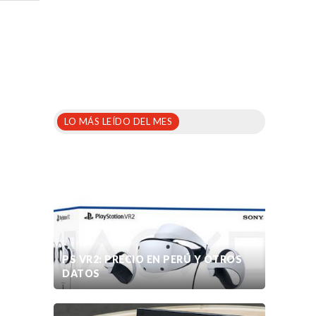
LO MÁS LEÍDO DEL MES
PS VR2: PRECIO EN PERÚ Y OTROS
DATOS