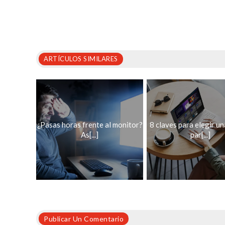
ARTÍCULOS SIMILARES
¿Pasas horas frente al monitor?
8 claves para elegir un
As[...]
par[...]
Publicar Un Comentario