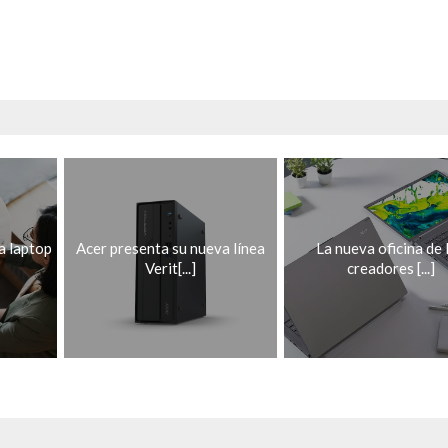
a laptop
Acer presenta su nueva línea
La nueva oficina de 
Verit[...]
creadores [...]