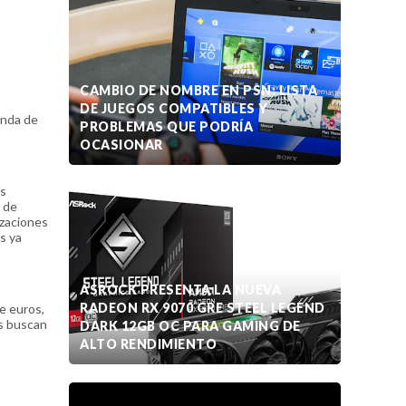
CAMBIO DE NOMBRE EN PSN: LISTA
DE JUEGOS COMPATIBLES Y
anda de
PROBLEMAS QUE PODRÍA
OCASIONAR
os
s de
izaciones
s ya
ASROCK PRESENTA LA NUEVA
RADEON RX 9070 GRE STEEL LEGEND
e euros,
s buscan
DARK 12GB OC PARA GAMING DE
ALTO RENDIMIENTO