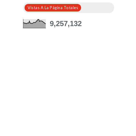
Vistas A La Página Totales
9,257,132