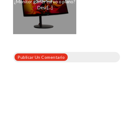
¿Monitor gamer curvo o plano?
Desc[...]
Publicar Un Comentario