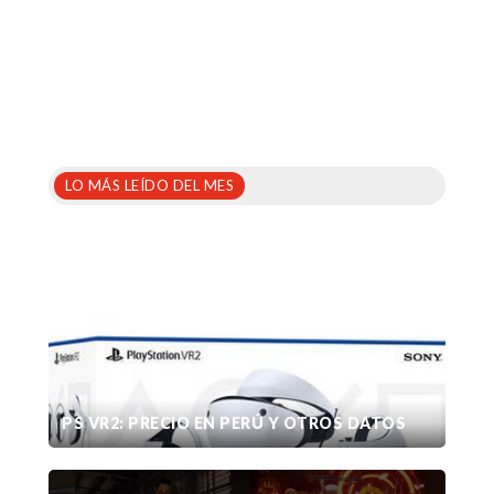
LO MÁS LEÍDO DEL MES
PS VR2: PRECIO EN PERÚ Y OTROS DATOS