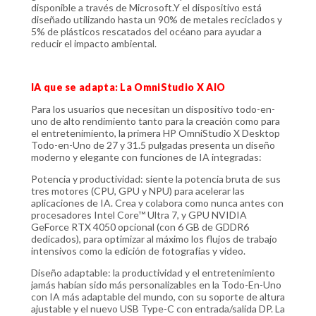
disponible a través de Microsoft.Y el dispositivo está
diseñado utilizando hasta un 90% de metales reciclados y
5% de plásticos rescatados del océano para ayudar a
reducir el impacto ambiental.
IA que se adapta: La OmniStudio X AIO
Para los usuarios que necesitan un dispositivo todo-en-
uno de alto rendimiento tanto para la creación como para
el entretenimiento, la primera HP OmniStudio X Desktop
Todo-en-Uno de 27 y 31.5 pulgadas presenta un diseño
moderno y elegante con funciones de IA integradas:
Potencia y productividad: siente la potencia bruta de sus
tres motores (CPU, GPU y NPU) para acelerar las
aplicaciones de IA. Crea y colabora como nunca antes con
procesadores Intel Core™ Ultra 7, y GPU NVIDIA
GeForce RTX 4050 opcional (con 6 GB de GDDR6
dedicados), para optimizar al máximo los flujos de trabajo
intensivos como la edición de fotografías y video.
Diseño adaptable: la productividad y el entretenimiento
jamás habían sido más personalizables en la Todo-En-Uno
con IA más adaptable del mundo, con su soporte de altura
ajustable y el nuevo USB Type-C con entrada/salida DP. La