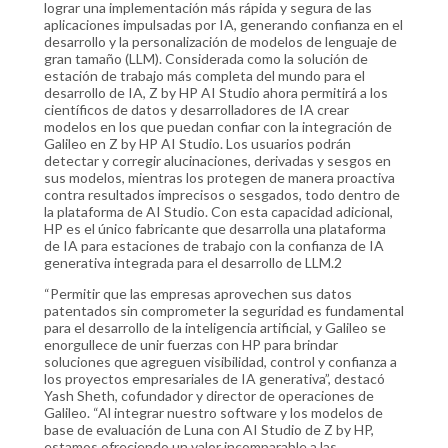
lograr una implementación más rápida y segura de las
aplicaciones impulsadas por IA, generando confianza en el
desarrollo y la personalización de modelos de lenguaje de
gran tamaño (LLM). Considerada como la solución de
estación de trabajo más completa del mundo para el
desarrollo de IA, Z by HP AI Studio ahora permitirá a los
científicos de datos y desarrolladores de IA crear
modelos en los que puedan confiar con la integración de
Galileo en Z by HP AI Studio. Los usuarios podrán
detectar y corregir alucinaciones, derivadas y sesgos en
sus modelos, mientras los protegen de manera proactiva
contra resultados imprecisos o sesgados, todo dentro de
la plataforma de AI Studio. Con esta capacidad adicional,
HP es el único fabricante que desarrolla una plataforma
de IA para estaciones de trabajo con la confianza de IA
generativa integrada para el desarrollo de LLM.2
“Permitir que las empresas aprovechen sus datos
patentados sin comprometer la seguridad es fundamental
para el desarrollo de la inteligencia artificial, y Galileo se
enorgullece de unir fuerzas con HP para brindar
soluciones que agreguen visibilidad, control y confianza a
los proyectos empresariales de IA generativa”, destacó
Yash Sheth, cofundador y director de operaciones de
Galileo. “Al integrar nuestro software y los modelos de
base de evaluación de Luna con AI Studio de Z by HP,
estamos ofreciendo un valor incomparable a las