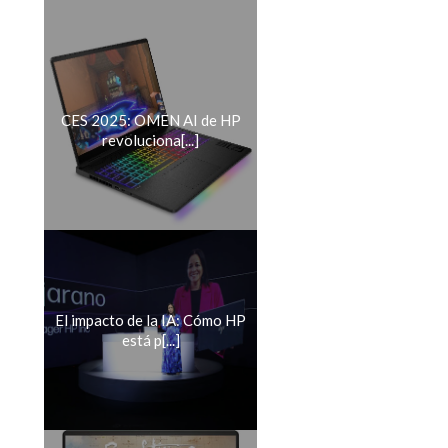
CES 2025: OMEN AI de HP
revoluciona[...]
El impacto de la IA: Cómo HP
está p[...]