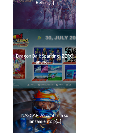
Relink [...]
Dragon Ball: Sparking! ZERO
anunci[...]
NASCAR 26 confirma su
lanzamiento p[...]