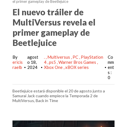
el primer gameplay de Beetlejuice
El nuevo tráiler de
MultiVersus revela el
primer gameplay de
Beetlejuice
By
agost
.
Multiversus
PC
PlayStation
Co
ericis
o 18,
4
ps5
Warner Bros Games
mm
raelb
2024
Xbox One
xBOX series
ent
•
•
•
s :
0
Beetlejuice estará disponible el 20 de agosto junto a
Samurai Jack cuando empiece la Temporada 2 de
MultiVersus, Back in Time