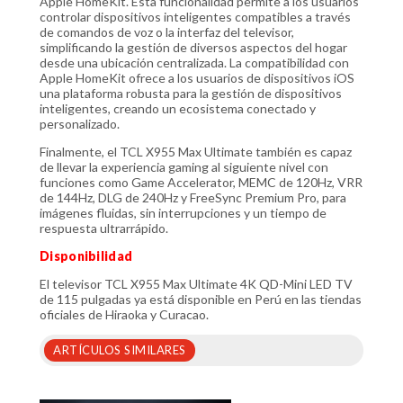
Apple HomeKit. Esta funcionalidad permite a los usuarios
controlar dispositivos inteligentes compatibles a través
de comandos de voz o la interfaz del televisor,
simplificando la gestión de diversos aspectos del hogar
desde una ubicación centralizada. La compatibilidad con
Apple HomeKit ofrece a los usuarios de dispositivos iOS
una plataforma robusta para la gestión de dispositivos
inteligentes, creando un ecosistema conectado y
personalizado.
Finalmente, el TCL X955 Max Ultimate también es capaz
de llevar la experiencia gaming al siguiente nivel con
funciones como Game Accelerator, MEMC de 120Hz, VRR
de 144Hz, DLG de 240Hz y FreeSync Premium Pro, para
imágenes fluidas, sin interrupciones y un tiempo de
respuesta ultrarrápido.
Disponibilidad
El televisor TCL X955 Max Ultimate 4K QD-Mini LED TV
de 115 pulgadas ya está disponible en Perú en las tiendas
oficiales de Hiraoka y Curacao.
ARTÍCULOS SIMILARES