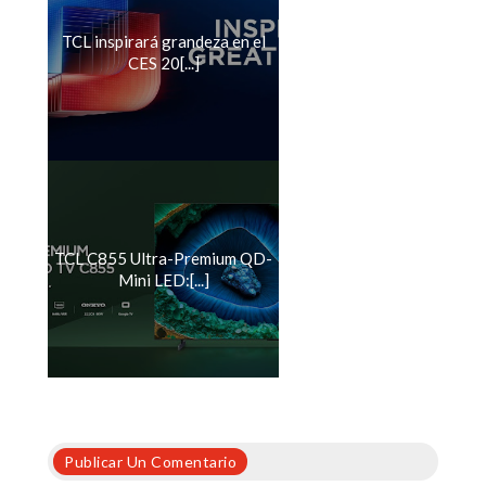
TCL inspirará grandeza en el
CES 20[...]
TCL C855 Ultra-Premium QD-
Mini LED:[...]
Publicar Un Comentario