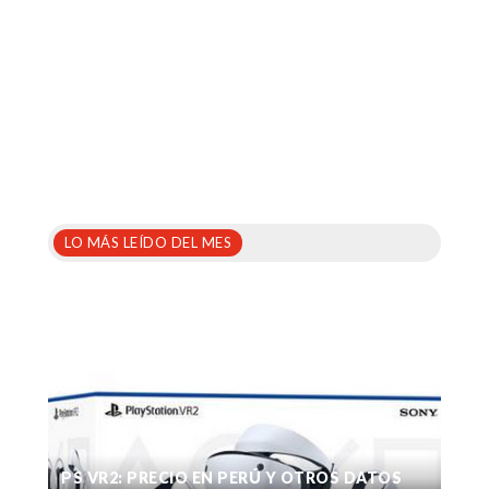
LO MÁS LEÍDO DEL MES
PS VR2: PRECIO EN PERÚ Y OTROS DATOS