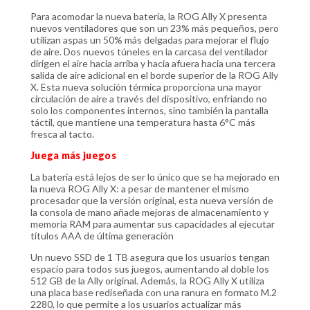
Para acomodar la nueva batería, la ROG Ally X presenta
nuevos ventiladores que son un 23% más pequeños, pero
utilizan aspas un 50% más delgadas para mejorar el flujo
de aire. Dos nuevos túneles en la carcasa del ventilador
dirigen el aire hacia arriba y hacia afuera hacia una tercera
salida de aire adicional en el borde superior de la ROG Ally
X. Esta nueva solución térmica proporciona una mayor
circulación de aire a través del dispositivo, enfriando no
solo los componentes internos, sino también la pantalla
táctil, que mantiene una temperatura hasta 6°C más
fresca al tacto.
Juega más juegos
La batería está lejos de ser lo único que se ha mejorado en
la nueva ROG Ally X: a pesar de mantener el mismo
procesador que la versión original, esta nueva versión de
la consola de mano añade mejoras de almacenamiento y
memoria RAM para aumentar sus capacidades al ejecutar
títulos AAA de última generación
Un nuevo SSD de 1 TB asegura que los usuarios tengan
espacio para todos sus juegos, aumentando al doble los
512 GB de la Ally original. Además, la ROG Ally X utiliza
una placa base rediseñada con una ranura en formato M.2
2280, lo que permite a los usuarios actualizar más