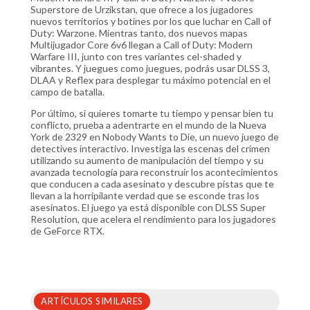
Superstore de Urzikstan, que ofrece a los jugadores
nuevos territorios y botines por los que luchar en Call of
Duty: Warzone. Mientras tanto, dos nuevos mapas
Multijugador Core 6v6 llegan a Call of Duty: Modern
Warfare III, junto con tres variantes cel-shaded y
vibrantes. Y juegues como juegues, podrás usar DLSS 3,
DLAA y Reflex para desplegar tu máximo potencial en el
campo de batalla.
Por último, si quieres tomarte tu tiempo y pensar bien tu
conflicto, prueba a adentrarte en el mundo de la Nueva
York de 2329 en Nobody Wants to Die, un nuevo juego de
detectives interactivo. Investiga las escenas del crimen
utilizando su aumento de manipulación del tiempo y su
avanzada tecnología para reconstruir los acontecimientos
que conducen a cada asesinato y descubre pistas que te
llevan a la horripilante verdad que se esconde tras los
asesinatos. El juego ya está disponible con DLSS Super
Resolution, que acelera el rendimiento para los jugadores
de GeForce RTX.
ARTÍCULOS SIMILARES