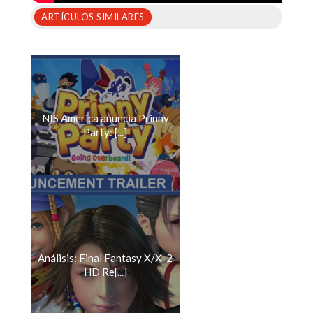
ARTÍCULOS SIMILARES
NIS America anuncia Prinny
Party: [...]
Análisis: Final Fantasy X/X-2
HD Re[...]