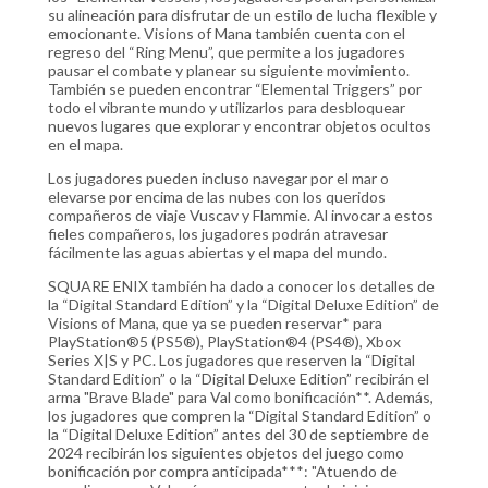
su alineación para disfrutar de un estilo de lucha flexible y
emocionante. Visions of Mana también cuenta con el
regreso del “Ring Menu”, que permite a los jugadores
pausar el combate y planear su siguiente movimiento.
También se pueden encontrar “Elemental Triggers” por
todo el vibrante mundo y utilizarlos para desbloquear
nuevos lugares que explorar y encontrar objetos ocultos
en el mapa.
Los jugadores pueden incluso navegar por el mar o
elevarse por encima de las nubes con los queridos
compañeros de viaje Vuscav y Flammie. Al invocar a estos
fieles compañeros, los jugadores podrán atravesar
fácilmente las aguas abiertas y el mapa del mundo.
SQUARE ENIX también ha dado a conocer los detalles de
la “Digital Standard Edition” y la “Digital Deluxe Edition” de
Visions of Mana, que ya se pueden reservar* para
PlayStation®5 (PS5®), PlayStation®4 (PS4®), Xbox
Series X|S y PC. Los jugadores que reserven la “Digital
Standard Edition” o la “Digital Deluxe Edition” recibirán el
arma "Brave Blade" para Val como bonificación**. Además,
los jugadores que compren la “Digital Standard Edition” o
la “Digital Deluxe Edition” antes del 30 de septiembre de
2024 recibirán los siguientes objetos del juego como
bonificación por compra anticipada***: "Atuendo de