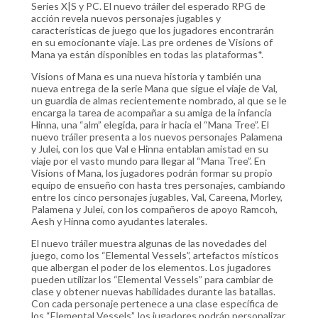
Series X|S y PC. El nuevo tráiler del esperado RPG de
acción revela nuevos personajes jugables y
características de juego que los jugadores encontrarán
en su emocionante viaje. Las pre ordenes de Visions of
Mana ya están disponibles en todas las plataformas*.
Visions of Mana es una nueva historia y también una
nueva entrega de la serie Mana que sigue el viaje de Val,
un guardia de almas recientemente nombrado, al que se le
encarga la tarea de acompañar a su amiga de la infancia
Hinna, una “alm” elegida, para ir hacia el “Mana Tree”. El
nuevo tráiler presenta a los nuevos personajes Palamena
y Julei, con los que Val e Hinna entablan amistad en su
viaje por el vasto mundo para llegar al “Mana Tree”. En
Visions of Mana, los jugadores podrán formar su propio
equipo de ensueño con hasta tres personajes, cambiando
entre los cinco personajes jugables, Val, Careena, Morley,
Palamena y Julei, con los compañeros de apoyo Ramcoh,
Aesh y Hinna como ayudantes laterales.
El nuevo tráiler muestra algunas de las novedades del
juego, como los “Elemental Vessels”, artefactos místicos
que albergan el poder de los elementos. Los jugadores
pueden utilizar los “Elemental Vessels” para cambiar de
clase y obtener nuevas habilidades durante las batallas.
Con cada personaje pertenece a una clase específica de
los “Elemental Vessels”, los jugadores podrán personalizar