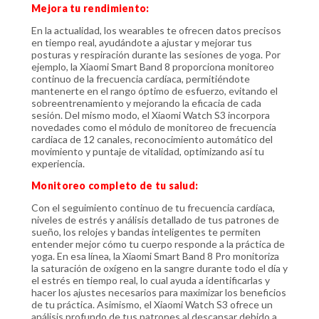
Mejora tu rendimiento:
En la actualidad, los wearables te ofrecen datos precisos
en tiempo real, ayudándote a ajustar y mejorar tus
posturas y respiración durante las sesiones de yoga. Por
ejemplo, la Xiaomi Smart Band 8 proporciona monitoreo
continuo de la frecuencia cardíaca, permitiéndote
mantenerte en el rango óptimo de esfuerzo, evitando el
sobreentrenamiento y mejorando la eficacia de cada
sesión. Del mismo modo, el Xiaomi Watch S3 incorpora
novedades como el módulo de monitoreo de frecuencia
cardiaca de 12 canales, reconocimiento automático del
movimiento y puntaje de vitalidad, optimizando así tu
experiencia.
Monitoreo completo de tu salud:
Con el seguimiento continuo de tu frecuencia cardíaca,
niveles de estrés y análisis detallado de tus patrones de
sueño, los relojes y bandas inteligentes te permiten
entender mejor cómo tu cuerpo responde a la práctica de
yoga. En esa línea, la Xiaomi Smart Band 8 Pro monitoriza
la saturación de oxígeno en la sangre durante todo el día y
el estrés en tiempo real, lo cual ayuda a identificarlas y
hacer los ajustes necesarios para maximizar los beneficios
de tu práctica. Asimismo, el Xiaomi Watch S3 ofrece un
análisis profundo de tus patrones al descansar debido a