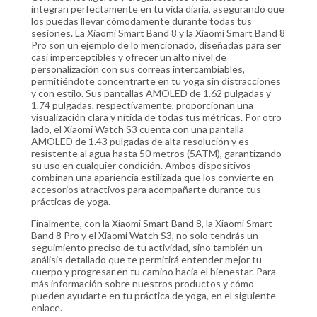
integran perfectamente en tu vida diaria, asegurando que
los puedas llevar cómodamente durante todas tus
sesiones. La Xiaomi Smart Band 8 y la Xiaomi Smart Band 8
Pro son un ejemplo de lo mencionado, diseñadas para ser
casi imperceptibles y ofrecer un alto nivel de
personalización con sus correas intercambiables,
permitiéndote concentrarte en tu yoga sin distracciones
y con estilo. Sus pantallas AMOLED de 1.62 pulgadas y
1.74 pulgadas, respectivamente, proporcionan una
visualización clara y nítida de todas tus métricas. Por otro
lado, el Xiaomi Watch S3 cuenta con una pantalla
AMOLED de 1.43 pulgadas de alta resolución y es
resistente al agua hasta 50 metros (5ATM), garantizando
su uso en cualquier condición. Ambos dispositivos
combinan una apariencia estilizada que los convierte en
accesorios atractivos para acompañarte durante tus
prácticas de yoga.
Finalmente, con la Xiaomi Smart Band 8, la Xiaomi Smart
Band 8 Pro y el Xiaomi Watch S3, no solo tendrás un
seguimiento preciso de tu actividad, sino también un
análisis detallado que te permitirá entender mejor tu
cuerpo y progresar en tu camino hacia el bienestar. Para
más información sobre nuestros productos y cómo
pueden ayudarte en tu práctica de yoga, en el siguiente
enlace.