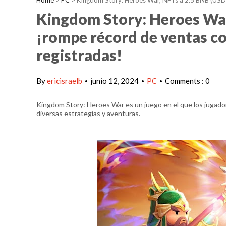
Home
>
PC
>
Kingdom Story: Heroes War, NFTs a 2.5 BNB (USD1
Kingdom Story: Heroes War
¡rompe récord de ventas c
registradas!
By
ericisraelb
junio 12, 2024
PC
Comments : 0
•
•
•
Kingdom Story: Heroes War es un juego en el que los jugado
diversas estrategias y aventuras.