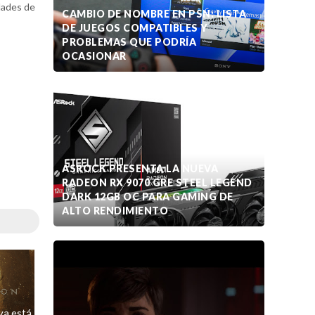
dades de
CAMBIO DE NOMBRE EN PSN: LISTA
DE JUEGOS COMPATIBLES Y
PROBLEMAS QUE PODRÍA
OCASIONAR
ASROCK PRESENTA LA NUEVA
RADEON RX 9070 GRE STEEL LEGEND
DARK 12GB OC PARA GAMING DE
ALTO RENDIMIENTO
ya está