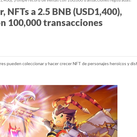
,400), ¡rompe récord de ventas con 100,000 transacciones registradas!
, NFTs a 2.5 BNB (USD1,400),
on 100,000 transacciones
res pueden coleccionar y hacer crecer NFT de personajes heroicos y disf