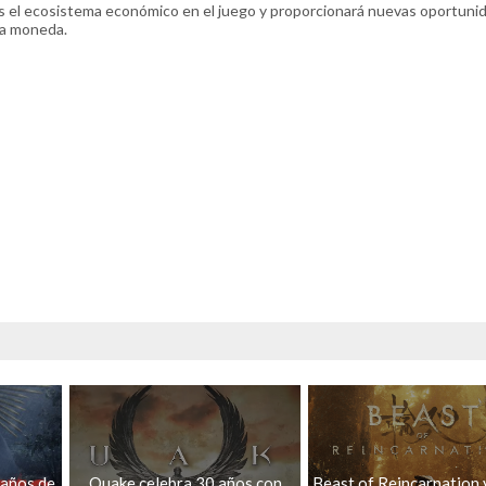
más el ecosistema económico en el juego y proporcionará nuevas oportuni
 la moneda.
 años de
Quake celebra 30 años con
Beast of Reincarnation 