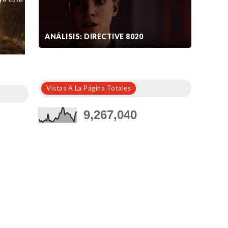
ANÁLISIS: DIRECTIVE 8020
Vistas A La Página Totales
9,267,040