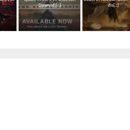
Dawn of [...]
dis[...]