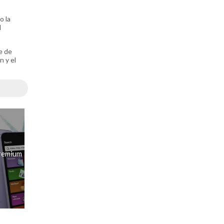
o la
l
e de
n y el
Premium