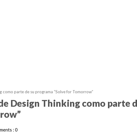
ing como parte de su programa “Solve for Tomorrow”
de Design Thinking como parte d
rrow”
ents : 0