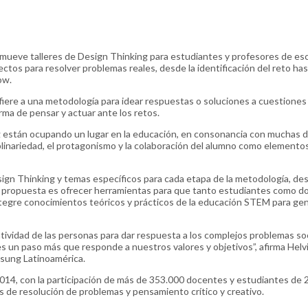
ueve talleres de Design Thinking para estudiantes y profesores de es
ectos para resolver problemas reales, desde la identificación del reto has
ow.
fiere a una metodología para idear respuestas o soluciones a cuestiones
ma de pensar y actuar ante los retos.
ng están ocupando un lugar en la educación, en consonancia con muchas d
plinariedad, el protagonismo y la colaboración del alumno como elemento
ign Thinking y temas específicos para cada etapa de la metodología, des
 La propuesta es ofrecer herramientas para que tanto estudiantes como 
tegre conocimientos teóricos y prácticos de la educación STEM para ge
ividad de las personas para dar respuesta a los complejos problemas soc
 es un paso más que responde a nuestros valores y objetivos”, afirma Helv
sung Latinoamérica.
014, con la participación de más de 353.000 docentes y estudiantes de 
s de resolución de problemas y pensamiento crítico y creativo.