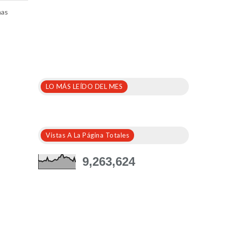
mas
LO MÁS LEÍDO DEL MES
Vistas A La Página Totales
9,263,624