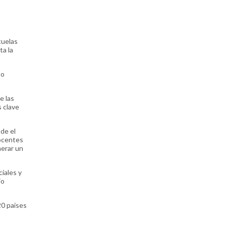
cuelas
ta la
 o
e las
s clave
de el
docentes
nerar un
iales y
io
20 países