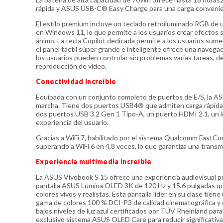
rápida y ASUS USB-C® Easy Charge para una carga convenien
El estilo premium incluye un teclado retroiluminado RGB de u
en Windows 11, lo que permite a los usuarios crear efectos
ánimo. La tecla Copilot dedicada permite a los usuarios sum
el panel táctil súper grande e inteligente ofrece una navegac
los usuarios pueden controlar sin problemas varias tareas, desd
reproducción de video.
Conectividad Increíble
Equipada con un conjunto completo de puertos de E/S, la AS
marcha. Tiene dos puertos USB4® que admiten carga rápida, 
dos puertos USB 3.2 Gen 1 Tipo-A, un puerto HDMI 2.1, un le
experiencia del usuario.
Gracias a WiFi 7, habilitado por el sistema Qualcomm FastC
superando a WiFi 6 en 4,8 veces, lo que garantiza una transmis
Experiencia multimedia increíble
La ASUS Vivobook S 15 ofrece una experiencia audiovisual pre
pantalla ASUS Lumina OLED 3K de 120 Hz y 15,6 pulgadas que
colores vivos y realistas. Esta pantalla líder en su clase ti
gama de colores 100 % DCI-P3 de calidad cinematográfica y 
bajos niveles de luz azul certificados por TÜV Rheinland para 
exclusivo sistema ASUS OLED Care para reducir significati