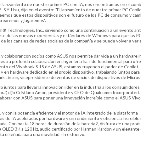
el lanzamiento de nuestro primer PC con IA, nos encontramos en el comi
S.Y. Hsu, dijo en el evento: "El lanzamiento de nuestro primer PC Copil
reemos que estos dispositivos son el futuro de los PC de consumo y cam
crearemos y jugaremos".
® Technologies, Inc., sirviendo como una continuación a un evento ant
leto de las nuevas experiencias y estándares de Windows para que las P
 de los canales de redes sociales de la compañía y se puede volver a ver e
 y colaborar con socios como ASUS nos permite dar vida a un hardware 
estra profunda colaboración en ingeniería ha sido fundamental para ofr
ento del Vivobook S 15 de ASUS, estamos trayendo el poder de Copilot, 
 y en hardware dedicado en el propio dispositivo, trabajando juntos para 
ark Linton, vicepresidente de ventas de socios de dispositivos de Micros
tos para llevar la innovación líder en la industria a los consumidores 
hora", dijo Cristiano Amon, presidente y CEO de Qualcomm Incorporated. 
laborar con ASUS para poner una innovación increíble como el ASUS Viv
y con la potencia eficiente y el motor de IA integrado de la plataforma
es de IA aceleradas por hardware y un rendimiento y eficiencia increíbl
a. Con hasta 18 horas de duración de la batería2, disfruta de una prod
a OLED 3K a 120 Hz, audio certificado por Harman Kardon y un elegante
tá diseñada para una movilidad sin esfuerzo.