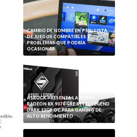
CAMBIO DE NOMBRE EN PSN: LISTA
DE JUEGOS COMPATIBLES Y
PROBLEMAS QUE PODRÍA
OCASIONAR
ASROCK PRESENTA LA NUEVA
RADEON RX 9070 GRE STEEL LEGEND
DARK 12GB OC PARA GAMING DE
edible.
ALTO RENDIMIENTO
C
o