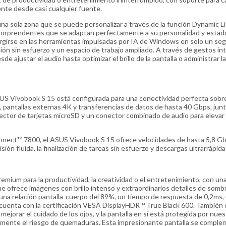
te desde casi cualquier fuente.
na sola zona que se puede personalizar a través de la función Dynamic L
 sorprendentes que se adaptan perfectamente a su personalidad y estad
ergirse en las herramientas impulsadas por IA de Windows en solo un se
ión sin esfuerzo y un espacio de trabajo ampliado. A través de gestos int
e ajustar el audio hasta optimizar el brillo de la pantalla o administrar la
US Vivobook S 15 está configurada para una conectividad perfecta sobre
pantallas externas 4K y transferencias de datos de hasta 40 Gbps, jun
ctor de tarjetas microSD y un conector combinado de audio para elevar 
onnect™ 7800, el ASUS Vivobook S 15 ofrece velocidades de hasta 5,8 Gb
ión fluida, la finalización de tareas sin esfuerzo y descargas ultrarrápida
mium para la productividad, la creatividad o el entretenimiento, con un
 ofrece imágenes con brillo intenso y extraordinarios detalles de somb
ene una relación pantalla-cuerpo del 89%, un tiempo de respuesta de 0,2ms,
cuenta con la certificación VESA DisplayHDR™ True Black 600. También 
mejorar el cuidado de los ojos, y la pantalla en sí está protegida por nues
vamente el riesgo de quemaduras. Esta impresionante pantalla se compl