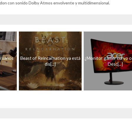
rdon con sonido Dolby Atmos envolvente y multidimensional.
eruanos
Beast of Reincarnation ya está
¿Monitor gamer curvo o
dis[...]
Desc[...]