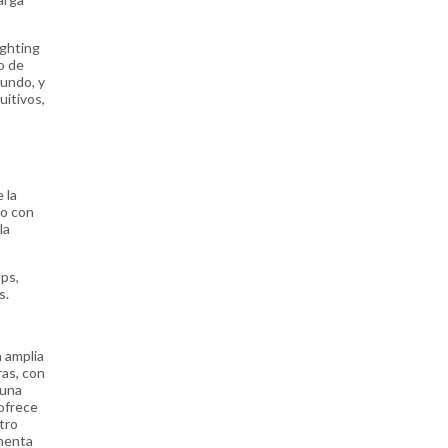
ighting
o de
gundo, y
uitivos,
 la
to con
la
ps,
s.
a amplia
ras, con
 una
ofrece
tro
ementa