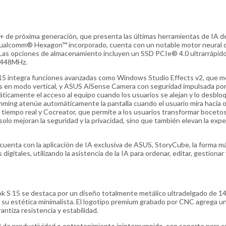
de próxima generación, que presenta las últimas herramientas de IA d
ualcomm® Hexagon™ incorporado, cuenta con un notable motor neural 
 Las opciones de almacenamiento incluyen un SSD PCIe® 4.0 ultrarrápid
8448MHz.
5 integra funciones avanzadas como Windows Studio Effects v2, que me
das en modo vertical, y ASUS AiSense Camera con seguridad impulsada por 
ticamente el acceso al equipo cuando los usuarios se alejan y lo desblo
ming atenúe automáticamente la pantalla cuando el usuario mira hacia o
 tiempo real y Cocreator, que permite a los usuarios transformar boceto
olo mejoran la seguridad y la privacidad, sino que también elevan la expe
cuenta con la aplicación de IA exclusiva de ASUS, StoryCube, la forma m
igitales, utilizando la asistencia de la IA para ordenar, editar, gestionar
ok S 15 se destaca por un diseño totalmente metálico ultradelgado de 1
on su estética minimalista. El logotipo premium grabado por CNC agrega u
rantiza resistencia y estabilidad.
2 de productividad o entretenimiento ininterrumpido, con soporte para c