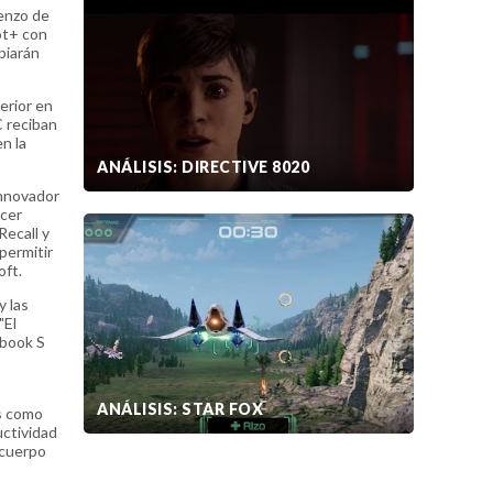
enzo de
ot+ con
biarán
erior en
C reciban
n la
ANÁLISIS: DIRECTIVE 8020
innovador
ecer
Recall y
permitir
oft.
y las
"El
obook S
ANÁLISIS: STAR FOX
es como
uctividad
 cuerpo