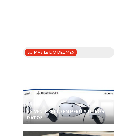
LO MÁS LEÍDO DEL MES
PS VR2: PRECIO EN PERÚ Y OTROS
DATOS