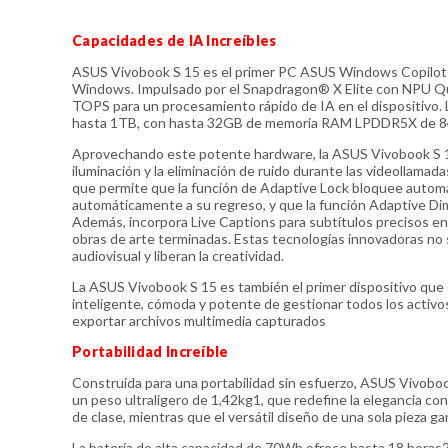
Capacidades de IA Increíbles
ASUS Vivobook S 15 es el primer PC ASUS Windows Copilot+ 
Windows. Impulsado por el Snapdragon® X Elite con NPU Q
TOPS para un procesamiento rápido de IA en el dispositivo.
hasta 1TB, con hasta 32GB de memoria RAM LPDDR5X de 
Aprovechando este potente hardware, la ASUS Vivobook S 1
iluminación y la eliminación de ruido durante las videollama
que permite que la función de Adaptive Lock bloquee automá
automáticamente a su regreso, y que la función Adaptive Dim
Además, incorpora Live Captions para subtítulos precisos en
obras de arte terminadas. Estas tecnologías innovadoras no s
audiovisual y liberan la creatividad.
La ASUS Vivobook S 15 es también el primer dispositivo que 
inteligente, cómoda y potente de gestionar todos los activos d
exportar archivos multimedia capturados
Portabilidad Increíble
Construida para una portabilidad sin esfuerzo, ASUS Vivobo
un peso ultraligero de 1,42kg1, que redefine la elegancia c
de clase, mientras que el versátil diseño de una sola pieza ga
La batería de alta capacidad de 70Wh ofrece hasta 18 horas