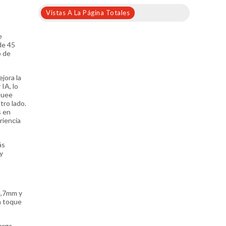
Vistas A La Página Totales
e
de 45
o de
jora la
IA, lo
quee
tro lado.
s en
riencia
ás
 y
4,7mm y
n toque
arga