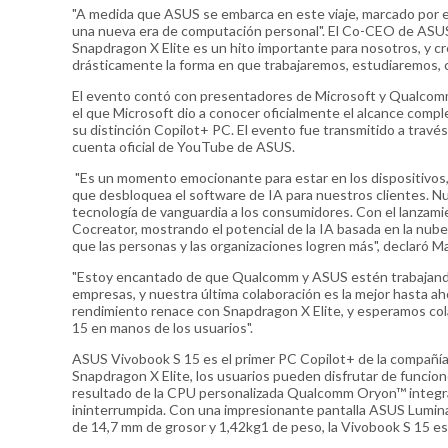
"A medida que ASUS se embarca en este viaje, marcado por 
una nueva era de computación personal". El Co-CEO de ASUS, 
Snapdragon X Elite es un hito importante para nosotros, y c
drásticamente la forma en que trabajaremos, estudiaremos, 
El evento contó con presentadores de Microsoft y Qualcomm
el que Microsoft dio a conocer oficialmente el alcance comp
su distinción Copilot+ PC. El evento fue transmitido a través
cuenta oficial de YouTube de ASUS.
"Es un momento emocionante para estar en los dispositivos,
que desbloquea el software de IA para nuestros clientes. Nu
tecnología de vanguardia a los consumidores. Con el lanzami
Cocreator, mostrando el potencial de la IA basada en la nube
que las personas y las organizaciones logren más", declaró M
"Estoy encantado de que Qualcomm y ASUS estén trabajando jun
empresas, y nuestra última colaboración es la mejor hasta a
rendimiento renace con Snapdragon X Elite, y esperamos co
15 en manos de los usuarios".
ASUS Vivobook S 15 es el primer PC Copilot+ de la compañía, 
Snapdragon X Elite, los usuarios pueden disfrutar de funcion
resultado de la CPU personalizada Qualcomm Oryon™ integrad
ininterrumpida. Con una impresionante pantalla ASUS Lumin
de 14,7 mm de grosor y 1,42kg1 de peso, la Vivobook S 15 es