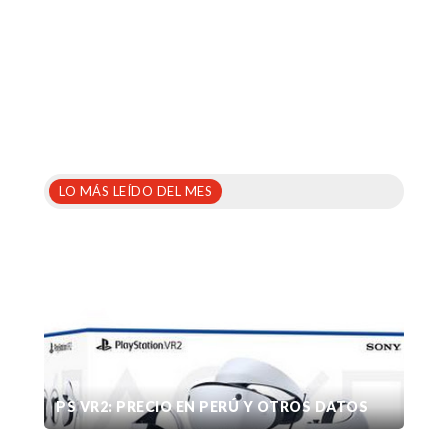
LO MÁS LEÍDO DEL MES
PS VR2: PRECIO EN PERÚ Y OTROS DATOS