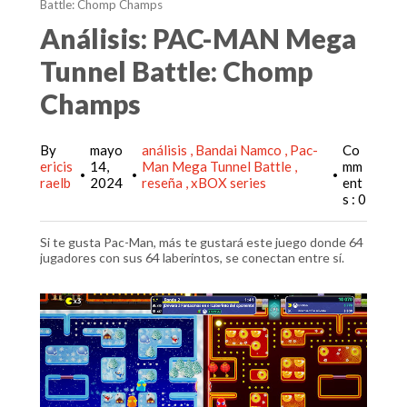
Battle: Chomp Champs
Análisis: PAC-MAN Mega
Tunnel Battle: Chomp
Champs
By
mayo
análisis
Bandai Namco
Pac-
Co
ericis
14,
Man Mega Tunnel Battle
mm
•
•
•
raelb
2024
reseña
xBOX series
ent
s : 0
Si te gusta Pac-Man, más te gustará este juego donde 64
jugadores con sus 64 laberintos, se conectan entre sí.