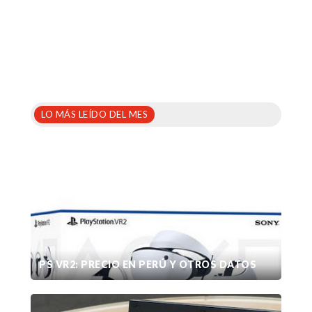
LO MÁS LEÍDO DEL MES
PS VR2: PRECIO EN PERÚ Y OTROS DATOS