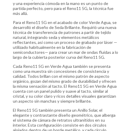
y una experiencia cómoda en la mano es un punto de
partida perfecto, pero para el Reno11 5G, la técnica fue
más allá.
Para el Reno11 5G en el acabado de color Verde Agua, se
desarrolló el diseño de Seda Brillante. Requirió una nueva
técnica de transferencia de patrones a partir de tejido
natural, integrando seda y elementos metálicos
reflectantes, así como un proceso de grabado por láser —
utilizado habitualmente en la fabricación de
semiconductores— para crear un mar de ondas fluidas a lo
largo de la cubierta posterior curva del Reno11 5G.
Cada Reno11 5G en Verde Agua también se presenta
como una muestra sin concesiones de consistencia y
calidad. Todos brillan con el mismo patrón de aspecto
orgánico, gozan del mismo grado de durabilidad y ofrecen
la misma sensación al tacto. El Reno11 5G en Verde Agua
cuenta con un panel pulido y suave al tacto, similar al
cristal, y su color claro y ricos detalles visuales garantizan
un aspecto sin manchas y siempre brillante.
El Reno11 5G también presenta un Anillo Solar, el
elegante y contrastante diseño geométrico, que alberga
el sistema de cámara de retratos ultranítidos en su
interior. Esta configuración consiste en dos círculos
alojados dentro de un borde metálico, y cada círculo