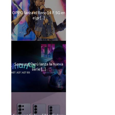
OPPO lanza el Reno14 F 5G en
el pr[...]
Samsung Perú lanza la nueva
serie [...]