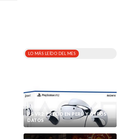
LO MÁS LEÍDO DEL MES
PS VR2: PRECIO EN PERÚ Y OTROS
DATOS