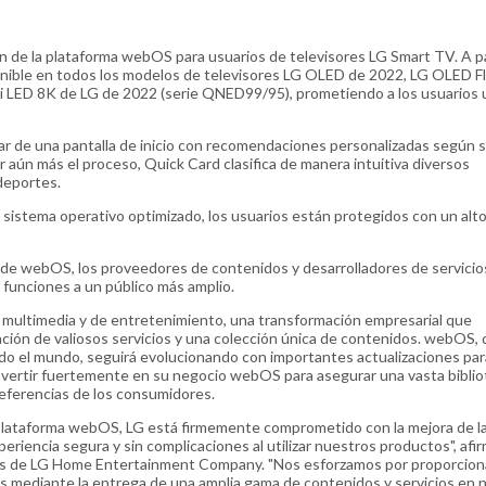
ón de la plataforma webOS para usuarios de televisores LG Smart TV. A pa
nible en todos los modelos de televisores LG OLED de 2022, LG OLED Fl
 LED 8K de LG de 2022 (serie QNED99/95), prometiendo a los usuarios 
ar de una pantalla de inicio con recomendaciones personalizadas según 
ar aún más el proceso, Quick Card clasifica de manera intuitiva diversos
deportes.
 sistema operativo optimizado, los usuarios están protegidos con un alto
n de webOS, los proveedores de contenidos y desarrolladores de servicio
funciones a un público más amplio.
a multimedia y de entretenimiento, una transformación empresarial que
ación de valiosos servicios y una colección única de contenidos. webOS, 
do el mundo, seguirá evolucionando con importantes actualizaciones par
 invertir fuertemente en su negocio webOS para asegurar una vasta bibli
preferencias de los consumidores.
 plataforma webOS, LG está firmemente comprometido con la mejora de l
eriencia segura y sin complicaciones al utilizar nuestros productos", afi
ductos de LG Home Entertainment Company. "Nos esforzamos por proporcion
es mediante la entrega de una amplia gama de contenidos y servicios en 