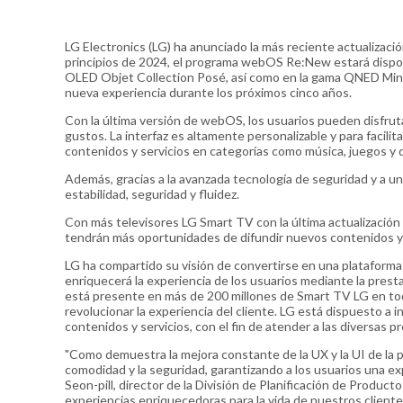
LG Electronics (LG) ha anunciado la más reciente actualizaci
principios de 2024, el programa webOS Re:New estará dispo
OLED Objet Collection Posé, así como en la gama QNED Mini
nueva experiencia durante los próximos cinco años.
Con la última versión de webOS, los usuarios pueden disfrut
gustos. La interfaz es altamente personalizable y para facilit
contenidos y servicios en categorías como música, juegos y 
Además, gracias a la avanzada tecnología de seguridad y a un
estabilidad, seguridad y fluidez.
Con más televisores LG Smart TV con la última actualizació
tendrán más oportunidades de difundir nuevos contenidos y 
LG ha compartido su visión de convertirse en una plataform
enriquecerá la experiencia de los usuarios mediante la prest
está presente en más de 200 millones de Smart TV LG en to
revolucionar la experiencia del cliente. LG está dispuesto a
contenidos y servicios, con el fin de atender a las diversas 
"Como demuestra la mejora constante de la UX y la UI de la
comodidad y la seguridad, garantizando a los usuarios una exp
Seon-pill, director de la División de Planificación de Pro
experiencias enriquecedoras para la vida de nuestros client