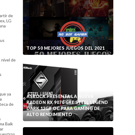
rtir de
ex, LG
una
sus
TOP 50 MEJORES JUEGOS DEL 2021
 nivel de
s
que ya
ASROCK PRESENTA LA NUEVA
a
RADEON RX 9070 GRE STEEL LEGEND
oteca de
DARK 12GB OC PARA GAMING DE
ALTO RENDIMIENTO
a
rma Baik
ar
nuestros