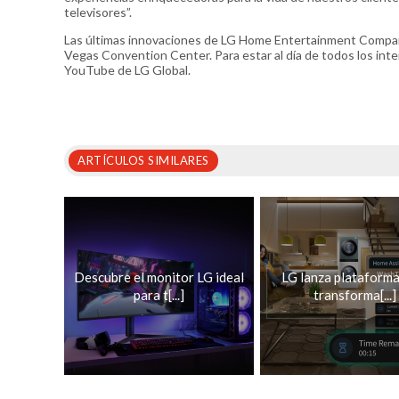
televisores”.
Las últimas innovaciones de LG Home Entertainment Company
Vegas Convention Center. Para estar al día de todos los int
YouTube de LG Global.
ARTÍCULOS SIMILARES
Descubre el monitor LG ideal
LG lanza plataforma
para t[...]
transforma[...]